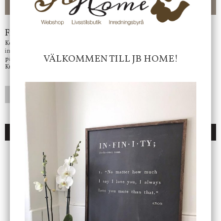
-ligt Tack för att just Du tittar in hos Jb Home!
Frågor?
Kontakta oss på
info@jbhome.se
Vi svarar
VÄLKOMMEN TILL JB HOME!
på mail så fort vi kan.
Kundtjänst telefontid öppet vardagar mellan 10.00 - 15.00
LÄGG I ÖNSKELISTA
DU KANSKE OCKSÅ ÄR INTRESSERAD AV
ENDAST 1 ST KVAR I LAGER