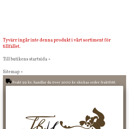
Tyvärr ingår inte denna produkt i vårt sortiment för
tillfället.
Till butikens startsida »
Sitemap »
Frakt 99 kr, handlar du över 2000 kr skickas order fraktfritt.
100 kr - 400 kr i frakt för våra "unika ting" produkter som skickas.
10 % rabatt på din första order vid anmälan av nyhetsbrev, via
pop-up ruta
Faktura 0 kr. Hos oss betalar du enkelt och smidigt med KLARNA
CHECKOUT. Välj själv hur du vill betala mellan alla Klarnas
betalningstjänster. Och du kan även välja PAYSON betalningstjänst.
Nöjda kunder och strävar efter att ha snabba leveranser!