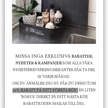
DBKD
Star Trading
Cloudy kruka mini, vit
Bordslampa Mushroom
vit, Utomhus
199 kr
499 kr
INFO
KÖP
INFO
KÖP
-20%
MISSA INGA EXKLUSIVA
RABATTER,
NYHETER & KAMPANJER
SOM ALLA VÅRA
NYHETSBREVSPRENUMERANTER FÅR TA DEL
House Doctor
Nicolas Vahé
AV VARJE MÅNAD.
Skål, Hands marmor
Serveringsfat, Ostron,
OM DU ANMÄLER DIG NU FÅR DU DESSUTOM
Stengods
10% RABATT PÅ DITT FÖRSTA KÖP!
EN LITEN
635 kr
415 kr
795 kr
"BONUS" DIREKT PÅ DITT NÄSTA KÖP,
INFO
KÖP
INFO
KÖP
RABATTKODEN MAILAS TILL DIG.