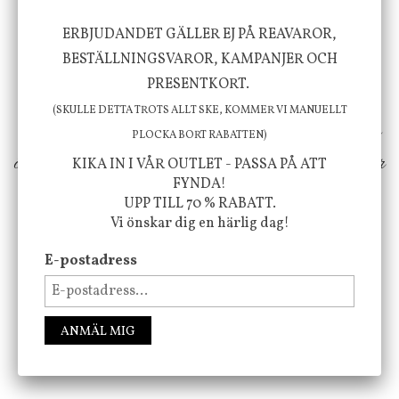
Vi vill förmedla känsla, upplevelse och
ERBJUDANDET GÄLLER EJ PÅ REAVAROR,
BESTÄLLNINGSVAROR, KAMPANJER OCH
välbefinnande för dig och ditt hem! Med
PRESENTKORT.
inspiration från naturen och dess färgpalett
(SKULLE DETTA TROTS ALLT SKE, KOMMER VI MANUELLT
erbjuder vi omsorgsfullt utvalda produkter som
PLOCKA BORT RABATTEN)
ökar trivsel i ditt hem och ger det lilla extra för
KIKA IN I VÅR OUTLET - PASSA PÅ ATT
FYNDA!
att öka ditt välmående!
UPP TILL 70 % RABATT.
Vi önskar dig en härlig dag!
E-postadress
FÖLJ OSS PÅ INSTAGRAM @JBHOME
ANMÄL MIG