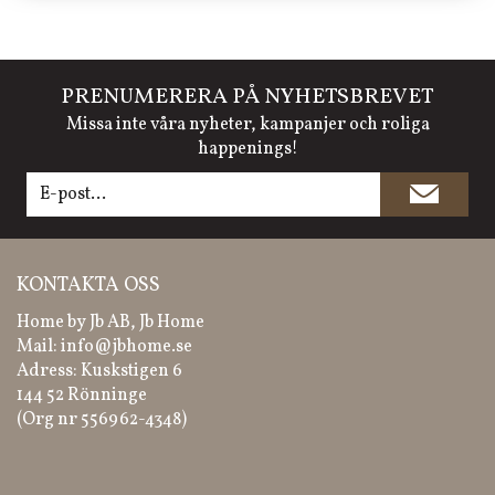
PRENUMERERA PÅ NYHETSBREVET
Missa inte våra nyheter, kampanjer och roliga
happenings!
KONTAKTA OSS
Home by Jb AB, Jb Home
Mail:
info@jbhome.se
Adress: Kuskstigen 6
144 52 Rönninge
(Org nr 556962-4348)