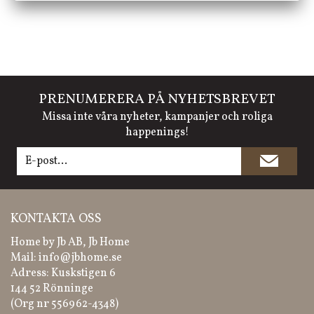
PRENUMERERA PÅ NYHETSBREVET
Missa inte våra nyheter, kampanjer och roliga
happenings!
KONTAKTA OSS
Home by Jb AB, Jb Home
Mail:
info@jbhome.se
Adress: Kuskstigen 6
144 52 Rönninge
(Org nr 556962-4348)