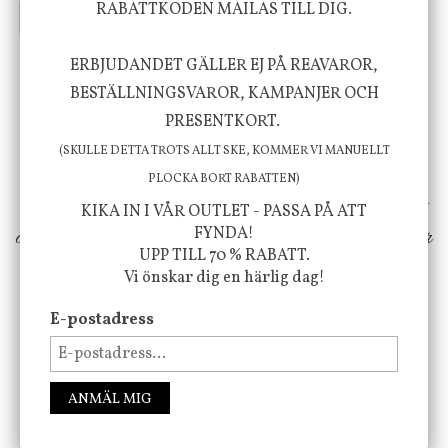
RABATTKODEN MAILAS TILL DIG.
INFO
KÖP
INFO
KÖP
ERBJUDANDET GÄLLER EJ PÅ REAVAROR,
Vi vill förmedla känsla, upplevelse och
BESTÄLLNINGSVAROR, KAMPANJER OCH
PRESENTKORT.
välbefinnande för dig och ditt hem! Med
(SKULLE DETTA TROTS ALLT SKE, KOMMER VI MANUELLT
inspiration från naturen och dess färgpalett
PLOCKA BORT RABATTEN)
erbjuder vi omsorgsfullt utvalda produkter som
KIKA IN I VÅR OUTLET - PASSA PÅ ATT
ökar trivsel i ditt hem och ger det lilla extra för
FYNDA!
UPP TILL 70 % RABATT.
att öka ditt välmående!
Vi önskar dig en härlig dag!
E-postadress
FÖLJ OSS PÅ INSTAGRAM @JBHOME
ANMÄL MIG