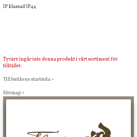
IP klassad IP44
Tyvärr ingår inte denna produkt i vårt sortiment för
tillfället.
Till butikens startsida »
Sitemap »
Frakt 99 kr, handlar du över 2000 kr skickas order fraktfritt.
100 kr - 400 kr i frakt för våra "unika ting" produkter som skickas.
10 % rabatt på din första order vid anmälan av nyhetsbrev, via
pop-up ruta
Faktura 0 kr. Hos oss betalar du enkelt och smidigt med KLARNA
CHECKOUT. Välj själv hur du vill betala mellan alla Klarnas