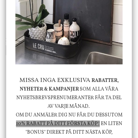
DBKD
Star Trading
Cloudy kruka mini, vit
Bordslampa Mushroom
vit, Utomhus
199 kr
499 kr
INFO
KÖP
INFO
KÖP
-20%
MISSA INGA EXKLUSIVA
RABATTER,
NYHETER & KAMPANJER
SOM ALLA VÅRA
NYHETSBREVSPRENUMERANTER FÅR TA DEL
AV VARJE MÅNAD.
House Doctor
Nicolas Vahé
OM DU ANMÄLER DIG NU FÅR DU DESSUTOM
Skål, Hands marmor
Serveringsfat, Ostron,
Stengods
10% RABATT PÅ DITT FÖRSTA KÖP!
EN LITEN
635 kr
415 kr
"BONUS" DIREKT PÅ DITT NÄSTA KÖP,
795 kr