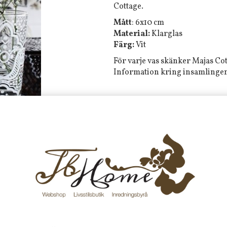
Cottage.
Mått
: 6x10 cm
Material:
Klarglas
Färg:
Vit
För varje vas skänker Majas Cot
Information kring insamlingen 
Tyvärr ingår inte denna produkt 
Till butikens startsida »
Sitemap »
Frakt 99 kr, handlar du över 20
fraktfritt. 100 kr - 400 kr i frakt för
produkter som skickas.
10 % rabatt på din första order 