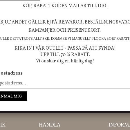
välmående!
KÖP, RABATTKODEN MAILAS TILL DIG.
BJUDANDET GÄLLER EJ PÅ REAVAROR, BESTÄLLNINGSVAR
KAMPANJER OCH PRESENTKORT.
FÖLJ OSS PÅ INSTAGRAM @JBHOME
KULLE DETTA TROTS ALLT SKE, KOMMER VI MANUELLT PLOCKA BORT RABATT
KIKA IN I VÅR OUTLET - PASSA PÅ ATT FYNDA!
UPP TILL 70 % RABATT.
Vi önskar dig en härlig dag!
ostadress
ANMÄL MIG
ssa inte våra nyheter, kampanjer och roliga happenings!
IK
HANDLA
INFORM