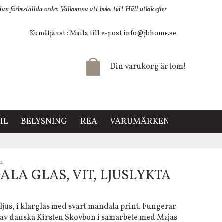
 förbeställda order. Välkomna att boka tid! Håll utkik efter
Kundtjänst
: Maila till e-post
info@jbhome.se
Din varukorg är tom!
IL
BELYSNING
REA
VARUMÄRKEN
en
A GLAS, VIT, LJUSLYKTA
jus, i klarglas med svart mandala print. Fungerar
 av danska Kirsten Skovbon i samarbete med Majas