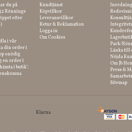
tar du på
Kundtjänst
Inredning
 52 Rönninge
Köpvillkor
Redovisni
öppet efter
Leveransvillkor
Konsulttjä
)
Retur & Reklamation
Integritet
Logga in
Kundrefe
Om Cookies
Lagerbuti
la i vår
Park/Rön
a din order i
Länka till 
ipp onödig
Nöjda Kun
g en order i
Om Jb Ho
hämta i butik".
Press & M
renskomna
Samarbets
Sitemap