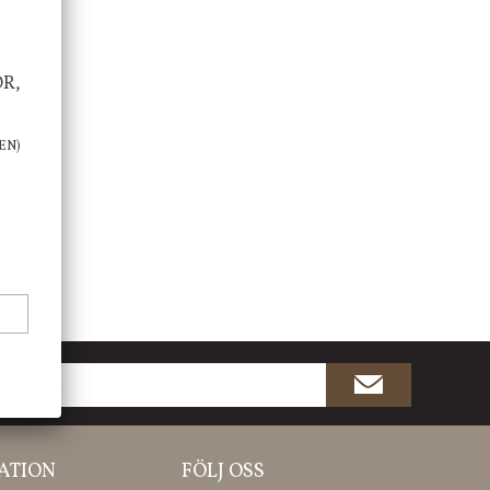
OR,
EN)
ATION
FÖLJ OSS