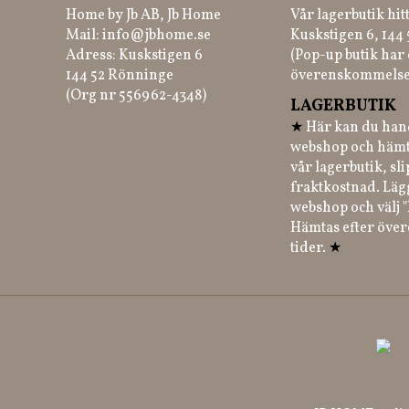
Home by Jb AB, Jb Home
Vår lagerbutik hit
Mail:
info@jbhome.se
Kuskstigen 6, 144
Adress: Kuskstigen 6
(Pop-up butik har 
144 52 Rönninge
överenskommelse
(Org nr 556962-4348)
LAGERBUTIK
★
Här kan du hand
webshop och hämt
vår lagerbutik, sl
fraktkostnad. Läg
webshop och välj "
Hämtas efter öve
tider.
★