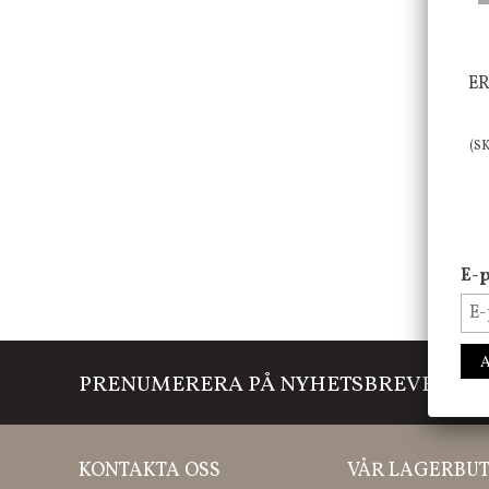
ER
(S
E-p
PRENUMERERA PÅ NYHETSBREVET
Mi
KONTAKTA OSS
VÅR LAGERBUT