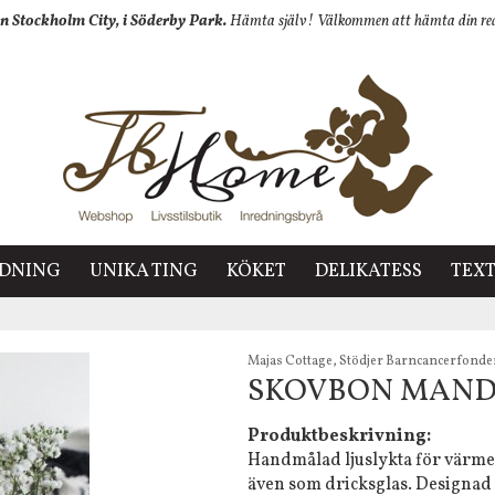
n Stockholm City, i Söderby Park.
Hämta själv! Välkommen att hämta din redan
EDNING
UNIKA TING
KÖKET
DELIKATESS
TEXT
Majas Cottage, Stödjer Barncancerfond
SKOVBON MANDAL
Produktbeskrivning:
Handmålad ljuslykta för värmel
även som dricksglas. D
esignad