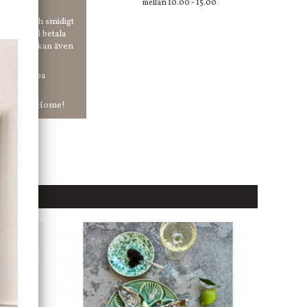
mellan 10.00 - 15.00
 enkelt och smidigt
r du vill betala
er. Och du kan även
tt ha snabba
ar in hos Jb Home!