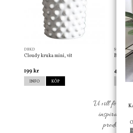
DBKD
Star Tradin
Cloudy kruka mini, vit
Bordsla
199 kr
499 kr
INFO
KÖP
INFO
Vi vill förmed
K
inspiration f
O
produkter so
D