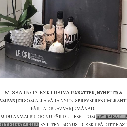
g
House Doctor
mpa Mushroom vit, Utomhus
Skål, Hands marmor
635 kr
795 kr
KÖP
INFO
KÖP
MISSA INGA EXKLUSIVA
RABATTER, NYHETER &
la känsla, upplevelse och välbefinnande för dig oc
AMPANJER
SOM ALLA VÅRA NYHETSBREVSPRENUMERANT
rån naturen och dess färgpalett erbjuder vi omsorg
FÅR TA DEL AV VARJE MÅNAD.
M DU ANMÄLER DIG NU FÅR DU DESSUTOM
10% RABATT 
m ökar trivsel i ditt hem och ger det lilla extra för
ITT FÖRSTA KÖP!
EN LITEN "BONUS" DIREKT PÅ DITT NÄS