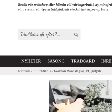
Besök vår webshop eller hämta vid vår lagerbutik 25 min ifrå
våra events i vår öppna trädgård, där vi också har en pop-up butik.
NYHETER
SÄSONG
TRÄDGÅRD
INR
Startsida
»
BELYSNING
»
Skovbon Mandala glas, Vit, ljuslykta