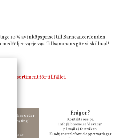
tage 10 % av inköpspriset till Barncancerfonden.
medföljer varje vas. Tillsammans gör vi skillnad!
i vårt sortiment för tillfället.
Frågor?
00 kr skickas order
Kontakta oss på
 våra "unika ting"
info@jbhome.se
Vi svarar
på mail så fort vi kan.
vid anmälan av
Kundtjänst telefontid öppet vardagar