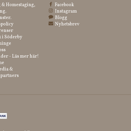
 & Homestaging,
Facebook
ng.
Instagram
nster.
Blogg
spolicy
Nyhetsbrev
renser
k i Söderby
ninge
oss
der - Läs mer här!
me
edia &
partners