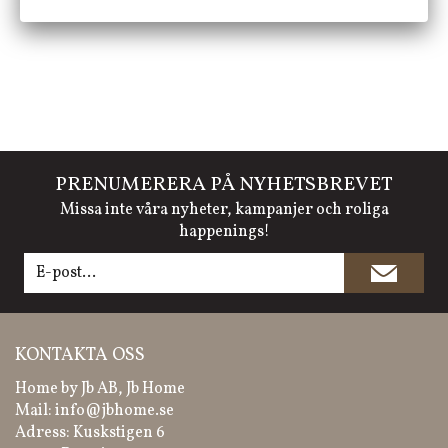
PRENUMERERA PÅ NYHETSBREVET
Missa inte våra nyheter, kampanjer och roliga
happenings!
KONTAKTA OSS
Home by Jb AB, Jb Home
Mail:
info@jbhome.se
Adress: Kuskstigen 6