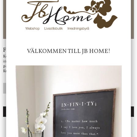
Faktura 0 kr. Hos oss betalar du enkelt och smidigt med KLARNA
CHECKOUT. Välj själv hur du vill betala mellan alla Klarnas
betalningstjänster. Och du kan även välja PAYSON betalningstjänst.
Nöjda kunder och strävar efter att ha snabba leveranser!
-ligt Tack för att just Du tittar in hos Jb Home!
Frågor?
VÄLKOMMEN TILL JB HOME!
Kontakta oss på
info@jbhome.se
Vi svarar
på mail så fort vi kan.
Kundtjänst telefontid öppet vardagar mellan 10.00 - 15.00
LÄGG I ÖNSKELISTA
DU KANSKE OCKSÅ ÄR INTRESSERAD AV
ENDAST 1 ST KVAR I LAGER