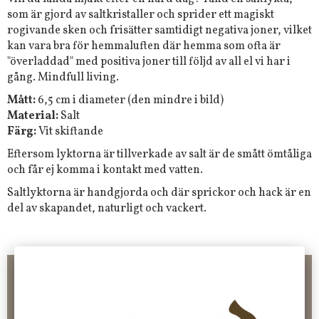
som är gjord av saltkristaller och sprider ett magiskt
rogivande sken och frisätter samtidigt negativa joner, vilket
kan vara bra för hemmaluften där hemma som ofta är
"överladdad" med positiva joner till följd av all el vi har i
gång. Mindfull living.
Mått:
6,5 cm i diameter (den mindre i bild)
Material:
Salt
Färg:
Vit skiftande
Eftersom lyktorna är tillverkade av salt är de smått ömtåliga
och får ej komma i kontakt med vatten.
Saltlyktorna är handgjorda och där sprickor och hack är en
del av skapandet, naturligt och vackert.
Frakt 99 kr, handlar du över 2000 kr skickas order fraktfritt.
100 kr - 400 kr i frakt för våra "unika ting" produkter som skickas.
10 % rabatt på din första order vid anmälan av nyhetsbrev, via
pop-up ruta