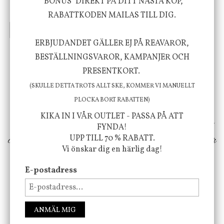
"BONUS" DIREKT PÅ DITT NÄSTA KÖP,
635 kr
415 kr
795 kr
RABATTKODEN MAILAS TILL DIG.
INFO
KÖP
INFO
KÖP
ERBJUDANDET GÄLLER EJ PÅ REAVAROR,
BESTÄLLNINGSVAROR, KAMPANJER OCH
Vi vill förmedla känsla, upplevelse och
PRESENTKORT.
välbefinnande för dig och ditt hem! Med
(SKULLE DETTA TROTS ALLT SKE, KOMMER VI MANUELLT
PLOCKA BORT RABATTEN)
inspiration från naturen och dess färgpalett
KIKA IN I VÅR OUTLET - PASSA PÅ ATT
erbjuder vi omsorgsfullt utvalda produkter som
FYNDA!
ökar trivsel i ditt hem och ger det lilla extra för
UPP TILL 70 % RABATT.
Vi önskar dig en härlig dag!
att öka ditt välmående!
E-postadress
FÖLJ OSS PÅ INSTAGRAM @JBHOME
ANMÄL MIG