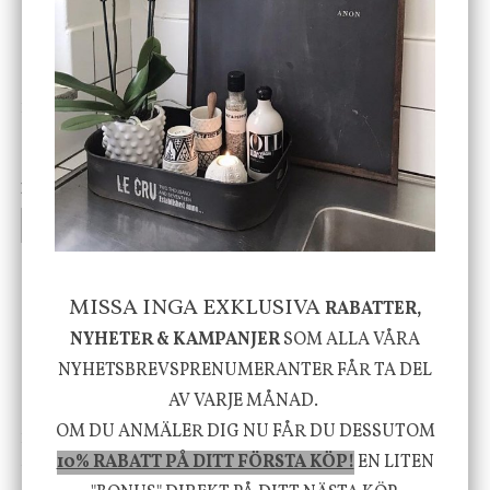
DBKD
Star Trading
Cloudy kruka mini, vit
Bordslampa Mushroom
vit, Utomhus
199 kr
499 kr
INFO
KÖP
INFO
KÖP
MISSA INGA EXKLUSIVA
RABATTER,
-20%
NYHETER & KAMPANJER
SOM ALLA VÅRA
NYHETSBREVSPRENUMERANTER FÅR TA DEL
AV VARJE MÅNAD.
OM DU ANMÄLER DIG NU FÅR DU DESSUTOM
House Doctor
Nicolas Vahé
Skål, Hands marmor
Serveringsfat, Ostron,
10% RABATT PÅ DITT FÖRSTA KÖP!
EN LITEN
Stengods