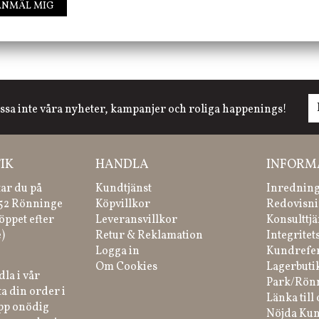
ANMÄL MIG
ssa inte våra nyheter, kampanjer och roliga happenings!
IK
HANDLA
INFORM
tar du på
Kundtjänst
Inredning
 52 Rönninge
Köpvillkor
Redovisni
öppet efter
Leveransvillkor
Konsulttjä
)
Retur & Reklamation
Integritet
Logga in
Kundrefe
Om Cookies
Lagerbuti
la i vår
Park/Rön
a din order i
Länka till 
ipp onödig
Nöjda Kun