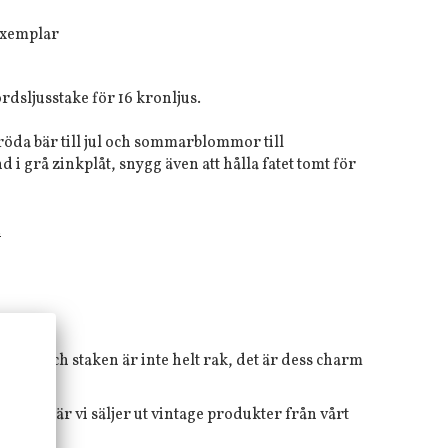
 exemplar
rdsljusstake för 16 kronljus.
öda bär till jul och sommarblommor till
i grå zinkplåt, snygg även att hålla fatet tomt för
.
rost och staken är inte helt rak, det är dess charm
 ting"
där vi säljer ut vintage produkter från vårt