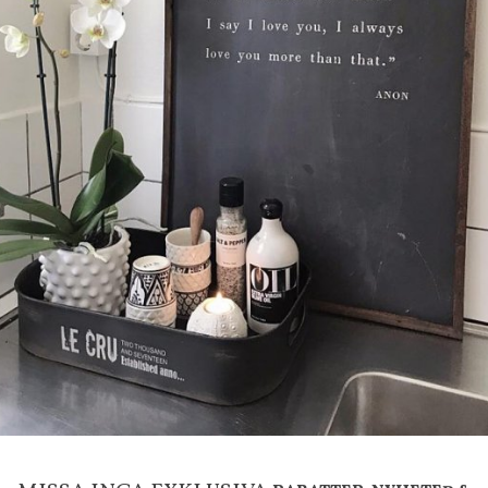
LÄGG I ÖNSKELISTA
DU KANSKE OCKSÅ ÄR INTRESSERAD AV
-20%
g
House Doctor
mpa Mushroom vit, Utomhus
Skål, Hands marmor