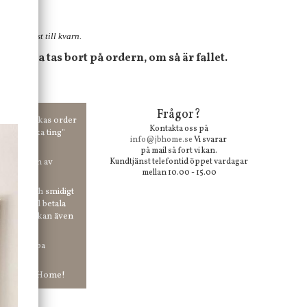
lager, först till kvarn.
, dessa tas bort på ordern, om så är fallet.
Frågor?
00 kr skickas order
Kontakta oss på
 våra "unika ting"
info@jbhome.se
Vi svarar
på mail så fort vi kan.
vid anmälan av
Kundtjänst telefontid öppet vardagar
mellan 10.00 - 15.00
 enkelt och smidigt
r du vill betala
er. Och du kan även
tt ha snabba
ar in hos Jb Home!