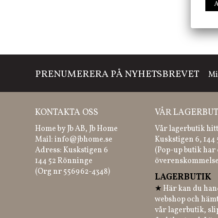
PRENUMERERA PÅ NYHETSBREVET
Mi
KONTAKTA OSS
VÅR LAGERBUT
Home by Jb AB, Jb Home
Vår lagerbutik hit
Mail:
info@jbhome.se
Kuskstigen 6, 144
Adress: Kuskstigen 6
(Pop-up butik har 
144 52 Rönninge
överenskommelse
(Org nr 556962-4348)
LAGERBUTIK
★
Här kan du hand
webshop och hämt
vår lagerbutik, sl