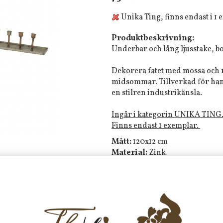
Unika Ting, finns endast i 1
Produktbeskrivning:
Underbar och lång ljusstake, bo
Dekorera fatet med mossa och r
midsommar. Tillverkad för hand 
en stilren industrikänsla.
Ingår i kategorin UNIKA TING
Finns endast 1 exemplar.
Mått:
120x12 cm
Material:
Zink
Färg:
Grå
Ljusstaken är unik, förekommer 
med handgjorda produkter.
Se mer i vår nya kategori
"Unika
styling lager.