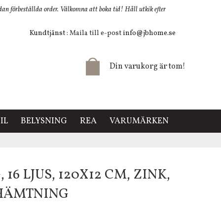
 förbeställda order. Välkomna att boka tid! Håll utkik efter
Kundtjänst
: Maila till e-post
info@jbhome.se
Din varukorg är tom!
IL
BELYSNING
REA
VARUMÄRKEN
16 LJUS, 120X12 CM, ZINK,
VHÄMTNING