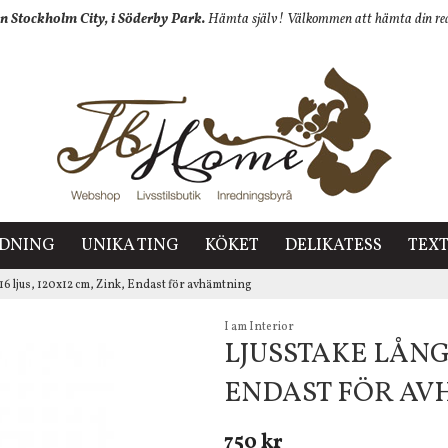
n Stockholm City, i Söderby Park.
Hämta själv! Välkommen att hämta din redan
EDNING
UNIKA TING
KÖKET
DELIKATESS
TEXT
16 ljus, 120x12 cm, Zink, Endast för avhämtning
I am Interior
LJUSSTAKE LÅNG, 
ENDAST FÖR A
750 kr