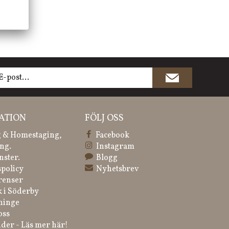
ATION
FÖLJ OSS
 & Homestaging,
Facebook
ng.
Instagram
nster.
Blogg
spolicy
Nyhetsbrev
renser
k i Söderby
ninge
oss
der - Läs mer här!