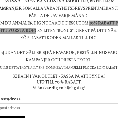
MISSA INGA EXKLUSIVA
RABATTER, NYHETER &
AMPANJER
SOM ALLA VÅRA NYHETSBREVSPRENUMERANT
635 kr
795 kr
FÅR TA DEL AV VARJE MÅNAD.
KÖP
INFO
KÖP
M DU ANMÄLER DIG NU FÅR DU DESSUTOM
10% RABATT 
ITT FÖRSTA KÖP!
EN LITEN "BONUS" DIREKT PÅ DITT NÄS
KÖP, RABATTKODEN MAILAS TILL DIG.
la känsla, upplevelse och välbefinnande för dig oc
rån naturen och dess färgpalett erbjuder vi omsorg
BJUDANDET GÄLLER EJ PÅ REAVAROR, BESTÄLLNINGSVAR
m ökar trivsel i ditt hem och ger det lilla extra för
KAMPANJER OCH PRESENTKORT.
välmående!
KULLE DETTA TROTS ALLT SKE, KOMMER VI MANUELLT PLOCKA BORT RABATT
KIKA IN I VÅR OUTLET - PASSA PÅ ATT FYNDA!
UPP TILL 70 % RABATT.
Vi önskar dig en härlig dag!
FÖLJ OSS PÅ INSTAGRAM @JBHOME
ostadress