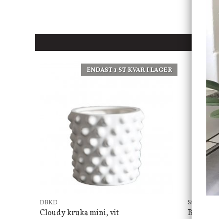
ENDAST 1 ST KVAR I LAGER
DBKD
Star Tradin
Cloudy kruka mini, vit
Bordsla