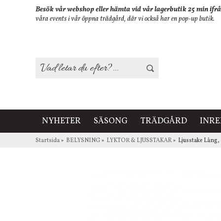
Besök vår webshop eller hämta vid vår lagerbutik 25 min ifrå
våra events i vår öppna trädgård, där vi också har en pop-up butik.
NYHETER
SÄSONG
TRÄDGÅRD
INR
Startsida
»
BELYSNING
»
LYKTOR & LJUSSTAKAR
»
Ljusstake Lång, 