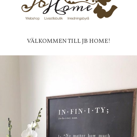
ORDINARIE PRIS: 1499 KR
Vi har plockat fram unika ting i från vårt 
Inga rabattkoder får användas
VÄLKOMMEN TILL JB HOME!
Frakt 99 kr, handlar du över 20
fraktfritt. 100 kr - 400 kr i frakt för
produkter som skickas.
10 % rabatt på din första order 
nyhetsbrev, via pop-up ruta
Faktura 0 kr. Hos oss betalar du
med KLARNA CHECKOUT. Välj själv hu
mellan alla Klarnas betalningstjänst
välja PAYSON betalningstjänst.
Nöjda kunder och strävar efter a
leveranser!
-ligt Tack för att just Du titt