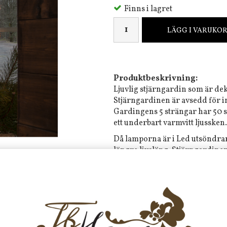
Finns i lagret
LÄGG I VARUKO
Produktbeskrivning:
Ljuvlig stjärngardin som är dek
Stjärngardinen är avsedd för 
Gardingens 5 strängar har 50 s
ett underbart varmvitt ljussken
Då lamporna är i Led utsöndra
längre livsläng. Stjärngardine
transformator och stickkontakt
Medföljer transparanta stripe
Mått:
90x200 cm
Färg:
Transparent kabel, sladd
IP20