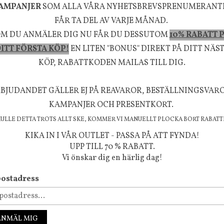
635 kr
795 kr
AMPANJER
SOM ALLA VÅRA NYHETSBREVSPRENUMERANT
KÖP
INFO
KÖP
FÅR TA DEL AV VARJE MÅNAD.
M DU ANMÄLER DIG NU FÅR DU DESSUTOM
10% RABATT 
ITT FÖRSTA KÖP!
EN LITEN "BONUS" DIREKT PÅ DITT NÄS
la känsla, upplevelse och välbefinnande för dig oc
KÖP, RABATTKODEN MAILAS TILL DIG.
rån naturen och dess färgpalett erbjuder vi omsorg
m ökar trivsel i ditt hem och ger det lilla extra för
BJUDANDET GÄLLER EJ PÅ REAVAROR, BESTÄLLNINGSVAR
KAMPANJER OCH PRESENTKORT.
välmående!
KULLE DETTA TROTS ALLT SKE, KOMMER VI MANUELLT PLOCKA BORT RABATT
KIKA IN I VÅR OUTLET - PASSA PÅ ATT FYNDA!
UPP TILL 70 % RABATT.
Vi önskar dig en härlig dag!
FÖLJ OSS PÅ INSTAGRAM @JBHOME
ostadress
ANMÄL MIG