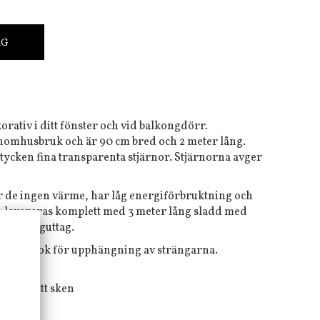
RG
orativ i ditt fönster och vid balkongdörr.
inomhusbruk och är 90 cm bred och 2 meter lång.
tycken fina transparenta stjärnor. Stjärnorna avger
.
r de ingen värme, har låg energiförbruktning och
n levereras komplett med 3 meter lång sladd med
 för vägguttag.
s med krok för upphängning av strängarna.
, varmvitt sken