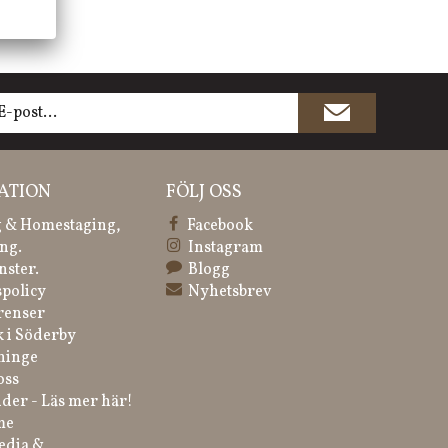
ATION
FÖLJ OSS
 & Homestaging,
Facebook
ng.
Instagram
nster.
Blogg
spolicy
Nyhetsbrev
renser
k i Söderby
ninge
oss
der - Läs mer här!
me
edia &