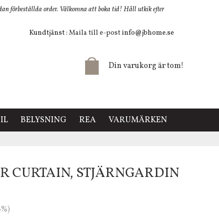
 förbeställda order. Välkomna att boka tid! Håll utkik efter
Kundtjänst
: Maila till e-post
info@jbhome.se
Din varukorg är tom!
IL
BELYSNING
REA
VARUMÄRKEN
R CURTAIN, STJÄRNGARDIN
6%)