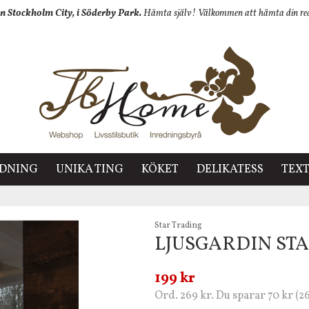
n Stockholm City, i Söderby Park.
Hämta själv! Välkommen att hämta din redan
EDNING
UNIKA TING
KÖKET
DELIKATESS
TEXT
Star Trading
LJUSGARDIN STA
199 kr
Ord. 269 kr. Du sparar 70 kr (2