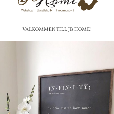
Antal stjärnor 50 st.
VÄLKOMMEN TILL JB HOME!
Frakt 99 kr, handlar du över 20
fraktfritt. 100 kr - 400 kr i frakt för
produkter som skickas.
10 % rabatt på din första order 
nyhetsbrev, via pop-up ruta
Faktura 0 kr. Hos oss betalar du
med KLARNA CHECKOUT. Välj själv hu
mellan alla Klarnas betalningstjänst
välja PAYSON betalningstjänst.
Nöjda kunder och strävar efter a
leveranser!
-ligt Tack för att just Du titt
LÄGG I ÖNSKELISTA