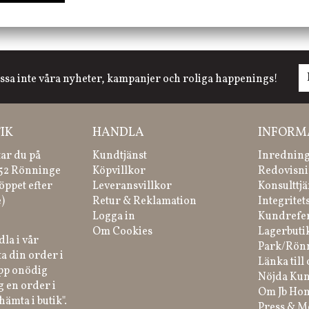
ssa inte våra nyheter, kampanjer och roliga happenings!
IK
HANDLA
INFORM
tar du på
Kundtjänst
Inredning
 52 Rönninge
Köpvillkor
Redovisni
öppet efter
Leveransvillkor
Konsulttjä
)
Retur & Reklamation
Integritet
Logga in
Kundrefe
Om Cookies
Lagerbuti
la i vår
Park/Rön
a din order i
Länka till 
ipp onödig
Nöjda Kun
g en order i
Om Jb Ho
hämta i butik".
Press & M