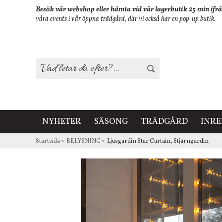
Besök vår webshop eller hämta vid vår lagerbutik 25 min ifrå
våra events i vår öppna trädgård, där vi också har en pop-up butik.
NYHETER
SÄSONG
TRÄDGÅRD
INR
Startsida
»
BELYSNING
»
Ljusgardin Star Curtain, Stjärngardin