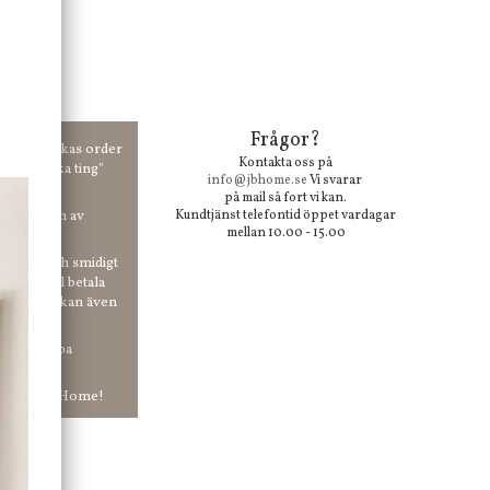
Frågor?
00 kr skickas order
Kontakta oss på
 våra "unika ting"
info@jbhome.se
Vi svarar
på mail så fort vi kan.
vid anmälan av
Kundtjänst telefontid öppet vardagar
mellan 10.00 - 15.00
 enkelt och smidigt
r du vill betala
er. Och du kan även
tt ha snabba
ar in hos Jb Home!