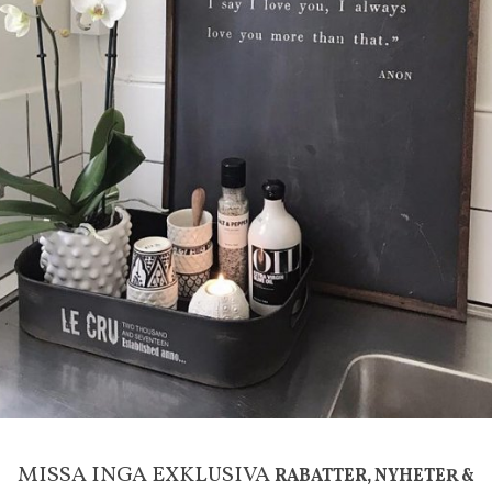
DU KANSKE OCKSÅ ÄR INTRESSERAD AV
-20%
g
House Doctor
mpa Mushroom vit, Utomhus
Skål, Hands marmor
MISSA INGA EXKLUSIVA
RABATTER, NYHETER &