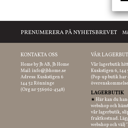
PRENUMERERA PÅ NYHETSBREVET
Mi
KONTAKTA OSS
VÅR LAGERBUT
Home by Jb AB, Jb Home
Vår lagerbutik hit
Mail:
info@jbhome.se
Kuskstigen 6, 144
Adress: Kuskstigen 6
(Pop-up butik har 
144 52 Rönninge
överenskommelse
(Org nr 556962-4348)
LAGERBUTIK
★
Här kan du hand
webshop och hämt
vår lagerbutik, sl
fraktkostnad. Läg
webshop och välj "