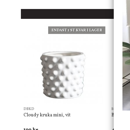
ENDAST 1 ST KVAR I LAGER
DBKD
Star Tradin
Cloudy kruka mini, vit
Bordsla