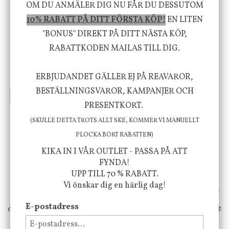
OM DU ANMÄLER DIG NU FÅR DU DESSUTOM
10% RABATT PÅ DITT FÖRSTA KÖP!
EN LITEN
"BONUS" DIREKT PÅ DITT NÄSTA KÖP,
House Doctor
Nicolas Vahé
RABATTKODEN MAILAS TILL DIG.
Skål, Hands marmor
Serveringsfat, Ostron,
Stengods
ERBJUDANDET GÄLLER EJ PÅ REAVAROR,
635 kr
415 kr
795 kr
BESTÄLLNINGSVAROR, KAMPANJER OCH
INFO
KÖP
INFO
KÖP
PRESENTKORT.
(SKULLE DETTA TROTS ALLT SKE, KOMMER VI MANUELLT
Vi vill förmedla känsla, upplevelse och
PLOCKA BORT RABATTEN)
välbefinnande för dig och ditt hem! Med
KIKA IN I VÅR OUTLET - PASSA PÅ ATT
FYNDA!
inspiration från naturen och dess färgpalett
UPP TILL 70 % RABATT.
Vi önskar dig en härlig dag!
erbjuder vi omsorgsfullt utvalda produkter som
ökar trivsel i ditt hem och ger det lilla extra för
E-postadress
att öka ditt välmående!