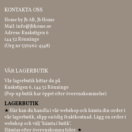
KONTAKTA OSS
Home by Jb AB, Jb Home
Mail:
info@jbhome.se
Adress: Kuskstigen 6
144 52 Rönninge
(Org nr 556962-4348)
VÅR LAGERBUTIK
Vår lagerbutik hittar du på
Kuskstigen 6, 144 52 Rönninge
(Pop-up butik har öppet efter överenskommelse)
LAGERBUTIK
★
Här kan du handla i vår webshop och hämta din order i
vår lagerbutik, slipp onödig fraktkostnad. Lägg en order i
webshop och välj "hämta i butik".
Hämtas efter överenskomna tider.
★