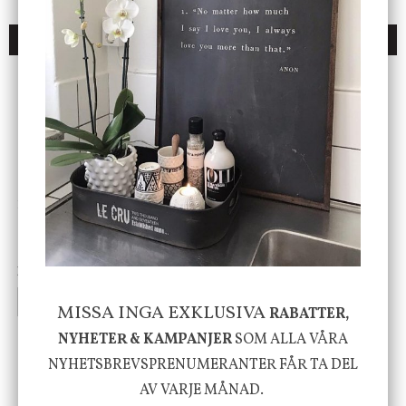
DU KANSKE OCKSÅ ÄR INTRESSERAD AV
ENDAST 1 ST KVAR I LAGER
DBKD
Star Trading
Cloudy kruka mini, vit
Bordslampa Mushroom
vit, Utomhus
199 kr
499 kr
INFO
KÖP
INFO
KÖP
MISSA INGA EXKLUSIVA
RABATTER,
NYHETER & KAMPANJER
SOM ALLA VÅRA
NYHETSBREVSPRENUMERANTER FÅR TA DEL
-20%
AV VARJE MÅNAD.