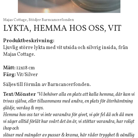
Majas Cottage, Stödjer Barncancerfonden
LYKTA, HEMMA HOS OSS, VIT
Produktbeskrivning:
Ljuvlig större lykta med vit utsida och silvrig insida, från
Majas Cottage.
Mått:
12x18 cm
Färg:
Vit/Silver
Säljes till förmån av Barncancerfonden.
Text/Mönster
"Vi behöver alla en plats att kalla hemma, där kan vi
trivas själva, eller tillsammans med andra, en plats för återhämtning
glädje, vardag & mys.
Hemma hos oss tar vi inte varandra för givet, vi gör fel då och då men
vi säger alltid förlåt hur svårt det än är, vi stöttar varandra, har roligt
ihop och
slösar med mängder av pussar & krama, här råder trygghet & oändlig