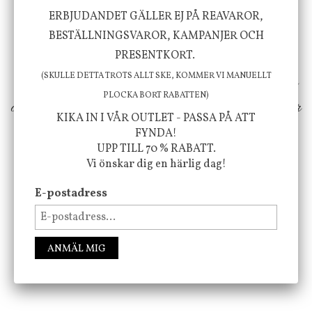
Vi vill förmedla känsla, upplevelse och
ERBJUDANDET GÄLLER EJ PÅ REAVAROR,
välbefinnande för dig och ditt hem! Med
BESTÄLLNINGSVAROR, KAMPANJER OCH
inspiration från naturen och dess färgpalett
PRESENTKORT.
(SKULLE DETTA TROTS ALLT SKE, KOMMER VI MANUELLT
erbjuder vi omsorgsfullt utvalda produkter som
PLOCKA BORT RABATTEN)
ökar trivsel i ditt hem och ger det lilla extra för
KIKA IN I VÅR OUTLET - PASSA PÅ ATT
att öka ditt välmående!
FYNDA!
UPP TILL 70 % RABATT.
Vi önskar dig en härlig dag!
FÖLJ OSS PÅ INSTAGRAM @JBHOME
E-postadress
ANMÄL MIG