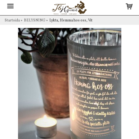
Startsida
»
BELYSNING
»
Lykta, Hemma hos oss, Vit