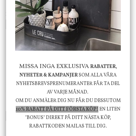
vit, Utomhus
199 kr
499 kr
INFO
KÖP
INFO
KÖP
-20%
MISSA INGA EXKLUSIVA
RABATTER,
NYHETER & KAMPANJER
SOM ALLA VÅRA
NYHETSBREVSPRENUMERANTER FÅR TA DEL
House Doctor
Nicolas Vahé
Skål, Hands marmor
Serveringsfat, Ostron,
AV VARJE MÅNAD.
Stengods
OM DU ANMÄLER DIG NU FÅR DU DESSUTOM
635 kr
415 kr
795 kr
10% RABATT PÅ DITT FÖRSTA KÖP!
EN LITEN
INFO
KÖP
INFO
KÖP
"BONUS" DIREKT PÅ DITT NÄSTA KÖP,
RABATTKODEN MAILAS TILL DIG.