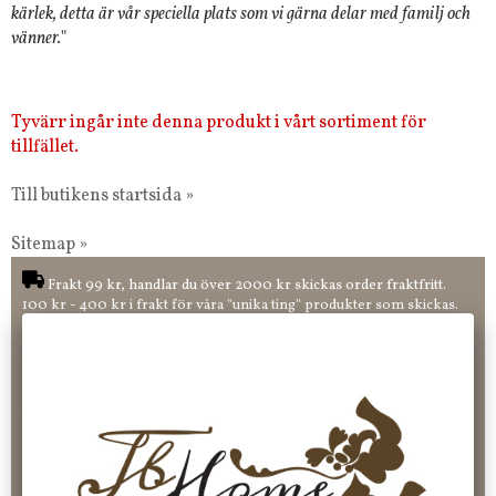
kärlek, detta är vår speciella plats som vi gärna delar med familj och
vänner.
"
Tyvärr ingår inte denna produkt i vårt sortiment för
tillfället.
Till butikens startsida »
Sitemap »
Frakt 99 kr, handlar du över 2000 kr skickas order fraktfritt.
100 kr - 400 kr i frakt för våra "unika ting" produkter som skickas.
10 % rabatt på din första order vid anmälan av nyhetsbrev, via
pop-up ruta
Faktura 0 kr. Hos oss betalar du enkelt och smidigt med KLARNA
CHECKOUT. Välj själv hur du vill betala mellan alla Klarnas
betalningstjänster. Och du kan även välja PAYSON betalningstjänst.
Nöjda kunder och strävar efter att ha snabba leveranser!
-ligt Tack för att just Du tittar in hos Jb Home!