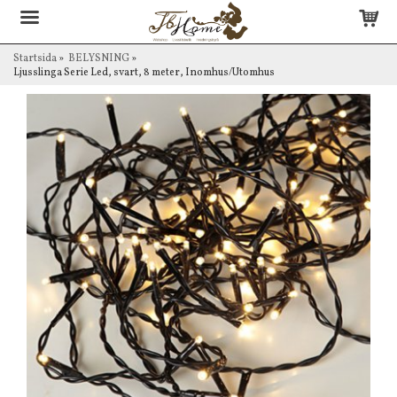
Startsida
»
BELYSNING
»
Ljusslinga Serie Led, svart, 8 meter, Inomhus/Utomhus