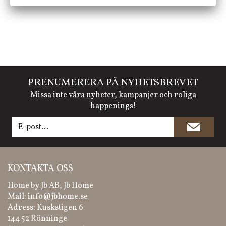
PRENUMERERA PÅ NYHETSBREVET
Missa inte våra nyheter, kampanjer och roliga
happenings!
KONTAKTA OSS
Home by Jb AB, Jb Home
Mail:
info@jbhome.se
Adress: Kuskstigen 6
144 52 Rönninge