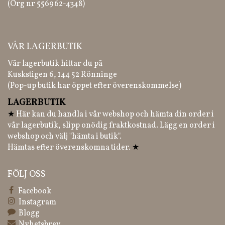
(Org nr 556962-4348)
VÅR LAGERBUTIK
Vår lagerbutik hittar du på
Kuskstigen 6, 144 52 Rönninge
(Pop-up butik har öppet efter överenskommelse)
LAGERBUTIK
★
Här kan du handla i vår webshop och hämta din order i
vår lagerbutik, slipp onödig fraktkostnad. Lägg en order i
webshop och välj "hämta i butik".
Hämtas efter överenskomna tider.
★
FÖLJ OSS
Facebook
Instagram
Blogg
Nyhetsbrev