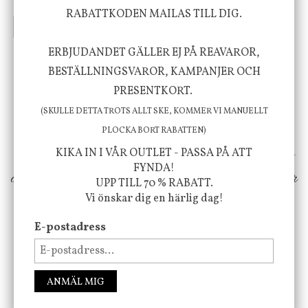
635 kr
415 kr
795 kr
RABATTKODEN MAILAS TILL DIG.
INFO
KÖP
INFO
KÖP
ERBJUDANDET GÄLLER EJ PÅ REAVAROR,
BESTÄLLNINGSVAROR, KAMPANJER OCH
Vi vill förmedla känsla, upplevelse och
PRESENTKORT.
välbefinnande för dig och ditt hem! Med
(SKULLE DETTA TROTS ALLT SKE, KOMMER VI MANUELLT
inspiration från naturen och dess färgpalett
PLOCKA BORT RABATTEN)
erbjuder vi omsorgsfullt utvalda produkter som
KIKA IN I VÅR OUTLET - PASSA PÅ ATT
FYNDA!
ökar trivsel i ditt hem och ger det lilla extra för
UPP TILL 70 % RABATT.
Vi önskar dig en härlig dag!
att öka ditt välmående!
E-postadress
FÖLJ OSS PÅ INSTAGRAM @JBHOME
ANMÄL MIG