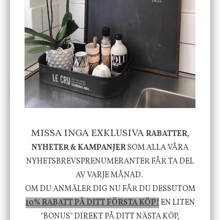
DBKD
Star Trading
Cloudy kruka mini, vit
Bordslampa Mushroom
vit, Utomhus
199 kr
499 kr
INFO
KÖP
INFO
KÖP
-20%
MISSA INGA EXKLUSIVA
RABATTER,
NYHETER & KAMPANJER
SOM ALLA VÅRA
NYHETSBREVSPRENUMERANTER FÅR TA DEL
AV VARJE MÅNAD.
House Doctor
Nicolas Vahé
OM DU ANMÄLER DIG NU FÅR DU DESSUTOM
Skål, Hands marmor
Serveringsfat, Ostron,
10% RABATT PÅ DITT FÖRSTA KÖP!
EN LITEN
Stengods
"BONUS" DIREKT PÅ DITT NÄSTA KÖP,