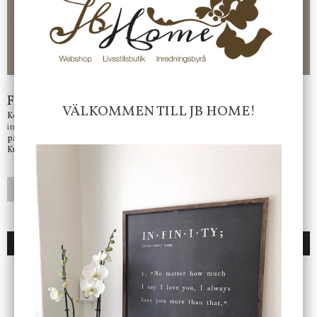
Faktura 0 kr. Hos oss betalar du enkelt och smidigt med KLARNA
CHECKOUT. Välj själv hur du vill betala mellan alla Klarnas
betalningstjänster. Och du kan även välja PAYSON betalningstjänst.
Nöjda kunder och strävar efter att ha snabba leveranser!
-ligt Tack för att just Du tittar in hos Jb Home!
Frågor?
VÄLKOMMEN TILL JB HOME!
Kontakta oss på
info@jbhome.se
Vi svarar
på mail så fort vi kan.
Kundtjänst telefontid öppet vardagar mellan 10.00 - 15.00
LÄGG I ÖNSKELISTA
DU KANSKE OCKSÅ ÄR INTRESSERAD AV
ENDAST 1 ST KVAR I LAGER