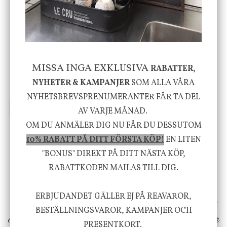
House Doctor
Nicolas Vahé
Skål, Hands marmor
Serveringsfat, Ostron,
MISSA INGA EXKLUSIVA
RABATTER,
Stengods
NYHETER & KAMPANJER
SOM ALLA VÅRA
635 kr
415 kr
795 kr
NYHETSBREVSPRENUMERANTER FÅR TA DEL
INFO
KÖP
INFO
KÖP
AV VARJE MÅNAD.
OM DU ANMÄLER DIG NU FÅR DU DESSUTOM
10% RABATT PÅ DITT FÖRSTA KÖP!
EN LITEN
Vi vill förmedla känsla, upplevelse och
"BONUS" DIREKT PÅ DITT NÄSTA KÖP,
välbefinnande för dig och ditt hem! Med
RABATTKODEN MAILAS TILL DIG.
inspiration från naturen och dess färgpalett
ERBJUDANDET GÄLLER EJ PÅ REAVAROR,
erbjuder vi omsorgsfullt utvalda produkter som
BESTÄLLNINGSVAROR, KAMPANJER OCH
ökar trivsel i ditt hem och ger det lilla extra för
PRESENTKORT.