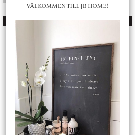
VÄLKOMMEN TILL JB HOME!
DU KANSKE OCKSÅ ÄR INTRESSERAD AV
ENDAST 1 ST KVAR I LAGER
DBKD
Star Trading
Cloudy kruka mini, vit
Bordslampa Mushroom
vit, Utomhus
199 kr
499 kr
INFO
KÖP
INFO
KÖP
-20%