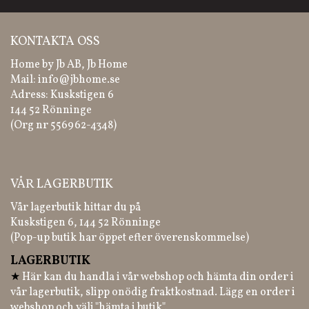
KONTAKTA OSS
Home by Jb AB, Jb Home
Mail:
info@jbhome.se
Adress: Kuskstigen 6
144 52 Rönninge
(Org nr 556962-4348)
VÅR LAGERBUTIK
Vår lagerbutik hittar du på
Kuskstigen 6, 144 52 Rönninge
(Pop-up butik har öppet efter överenskommelse)
LAGERBUTIK
★
Här kan du handla i vår webshop och hämta din order i
vår lagerbutik, slipp onödig fraktkostnad. Lägg en order i
webshop och välj "hämta i butik".