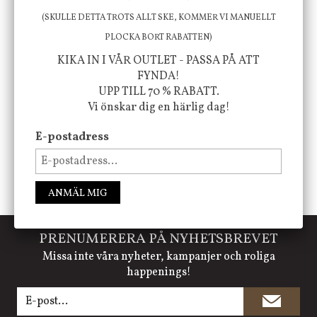
att öka ditt välmående!
(SKULLE DETTA TROTS ALLT SKE, KOMMER VI MANUELLT
PLOCKA BORT RABATTEN)
KIKA IN I VÅR OUTLET - PASSA PÅ ATT
FÖLJ OSS PÅ INSTAGRAM @JBHOME
FYNDA!
UPP TILL 70 % RABATT.
Vi önskar dig en härlig dag!
E-postadress
ANMÄL MIG
PRENUMERERA PÅ NYHETSBREVET
Missa inte våra nyheter, kampanjer och roliga
happenings!