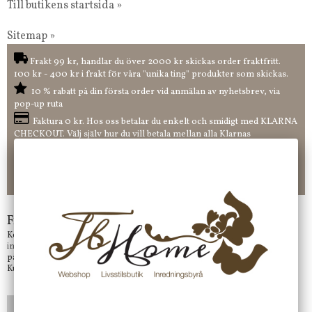
Till butikens startsida »
Sitemap »
Frakt 99 kr, handlar du över 2000 kr skickas order fraktfritt.
100 kr - 400 kr i frakt för våra "unika ting" produkter som skickas.
10 % rabatt på din första order vid anmälan av nyhetsbrev, via
pop-up ruta
Faktura 0 kr. Hos oss betalar du enkelt och smidigt med KLARNA
CHECKOUT. Välj själv hur du vill betala mellan alla Klarnas
betalningstjänster. Och du kan även välja PAYSON betalningstjänst.
Nöjda kunder och strävar efter att ha snabba leveranser!
-ligt Tack för att just Du tittar in hos Jb Home!
Frågor?
Kontakta oss på
info@jbhome.se
Vi svarar
på mail så fort vi kan.
Kundtjänst telefontid öppet vardagar mellan 10.00 - 15.00
LÄGG I ÖNSKELISTA