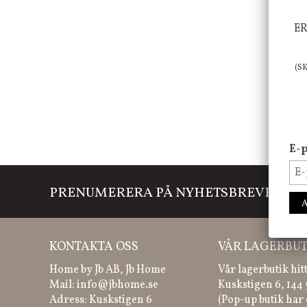
ER
(S
E-p
PRENUMERERA PÅ NYHETSBREVET
Mi
KONTAKTA OSS
VÅR LAGERBUT
Home by Jb AB, Jb Home
Vår lagerbutik hit
Mail:
info@jbhome.se
Kuskstigen 6, 144
Adress: Kuskstigen 6
(Pop-up butik har 