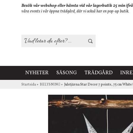
Besök vår webshop eller hämta vid vår lagerbutik 25 min ifrå
våra events i vår öppna trädgård, där vi också har en pop-up butik.
NYHETER
SÄSONG
TRÄDGÅRD
INR
Startsida
»
BELYSNING
»
Julstjärna Star Decor 7 points, 75 cm Whit