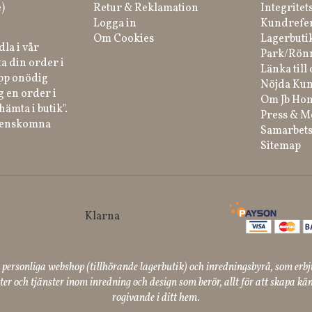
)
Retur & Reklamation
Integritet
Logga in
Kundrefe
Om Cookies
Lagerbuti
la i vår
Park/Rön
a din order i
Länka till 
ipp onödig
Nöjda Kun
g en order i
Om Jb Ho
hämta i butik".
Press & M
renskomna
Samarbets
Sitemap
ersonliga webshop (tillhörande lagerbutik) och inredningsbyrå, som erbj
er och tjänster inom inredning och design som berör, allt för att skapa kän
rogivande i ditt hem.