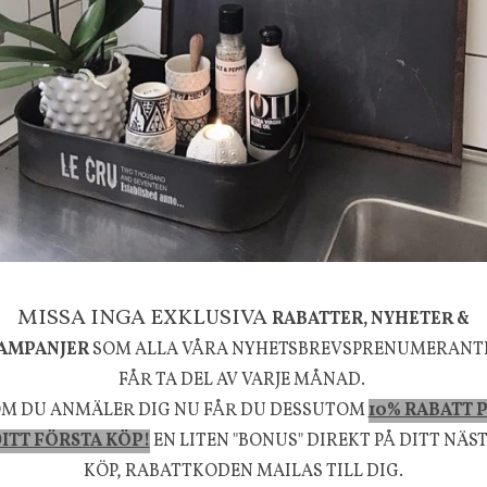
g
House Doctor
mpa Mushroom vit, Utomhus
Skål, Hands marmor
635 kr
795 kr
KÖP
INFO
KÖP
la känsla, upplevelse och välbefinnande för dig oc
MISSA INGA EXKLUSIVA
RABATTER, NYHETER &
rån naturen och dess färgpalett erbjuder vi omsorg
AMPANJER
SOM ALLA VÅRA NYHETSBREVSPRENUMERANT
m ökar trivsel i ditt hem och ger det lilla extra för
FÅR TA DEL AV VARJE MÅNAD.
M DU ANMÄLER DIG NU FÅR DU DESSUTOM
10% RABATT 
välmående!
ITT FÖRSTA KÖP!
EN LITEN "BONUS" DIREKT PÅ DITT NÄS
KÖP, RABATTKODEN MAILAS TILL DIG.