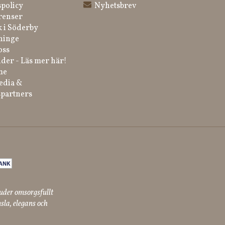
spolicy
Nyhetsbrev
renser
k i Söderby
ninge
oss
der - Läs mer här!
me
edia &
partners
uder omsorgsfullt
sla, elegans och