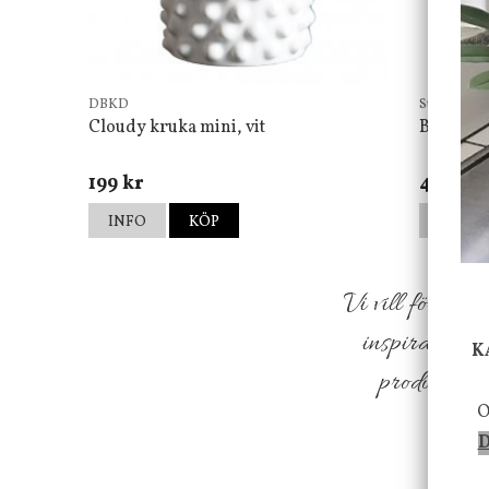
DBKD
Star Tradin
Cloudy kruka mini, vit
Bordsla
199 kr
499 kr
INFO
KÖP
INFO
Vi vill förmed
inspiration f
K
produkter so
O
D