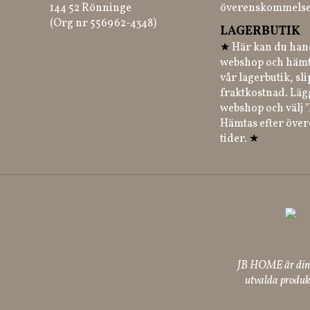
144 52 Rönninge
överenskommelse
(Org nr 556962-4348)
LAGERBUTIK
★
Här kan du hand
webshop och hämt
vår lagerbutik, sl
fraktkostnad. Läg
webshop och välj "
Hämtas efter öve
tider.
★
JB HOME är din p
utvalda produkt