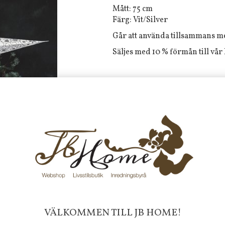
Mått: 75 cm
Färg: Vit/Silver
Går att använda tillsammans me
Säljes med 10 % förmån till vå
Tyvärr ingår inte denna produkt 
Till butikens startsida »
Sitemap »
Frakt 99 kr, handlar du över 20
fraktfritt. 100 kr - 400 kr i frakt för
produkter som skickas.
10 % rabatt på din första order 
nyhetsbrev, via pop-up ruta
Faktura 0 kr. Hos oss betalar du
VÄLKOMMEN TILL JB HOME!
med KLARNA CHECKOUT. Välj själv hu
mellan alla Klarnas betalningstjänst