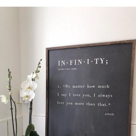
välja PAYSON betalningstjänst.
Nöjda kunder och strävar efter a
leveranser!
-ligt Tack för att just Du titt
LÄGG I ÖNSKELISTA
DU KANSKE OCKSÅ ÄR INTRESSERAD AV
-20%