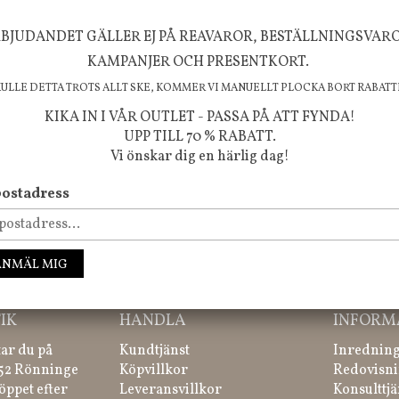
BJUDANDET GÄLLER EJ PÅ REAVAROR, BESTÄLLNINGSVAR
FÖLJ OSS PÅ INSTAGRAM @JBHOME
KAMPANJER OCH PRESENTKORT.
KULLE DETTA TROTS ALLT SKE, KOMMER VI MANUELLT PLOCKA BORT RABATT
KIKA IN I VÅR OUTLET - PASSA PÅ ATT FYNDA!
UPP TILL 70 % RABATT.
Vi önskar dig en härlig dag!
ostadress
ssa inte våra nyheter, kampanjer och roliga happenings!
ANMÄL MIG
IK
HANDLA
INFORM
tar du på
Kundtjänst
Inredning
 52 Rönninge
Köpvillkor
Redovisni
öppet efter
Leveransvillkor
Konsulttjä