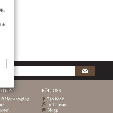
OR,
EN)
ATION
FÖLJ OSS
 & Homestaging,
Facebook
ng.
Instagram
nster.
Blogg