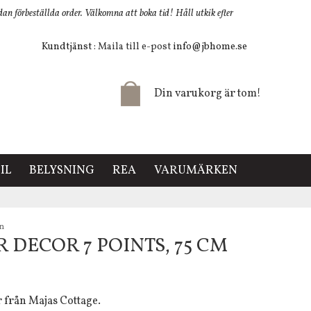
 förbeställda order. Välkomna att boka tid! Håll utkik efter
Kundtjänst
: Maila till e-post
info@jbhome.se
Din varukorg är tom!
IL
BELYSNING
REA
VARUMÄRKEN
en
 DECOR 7 POINTS, 75 CM
ver från Majas Cottage.