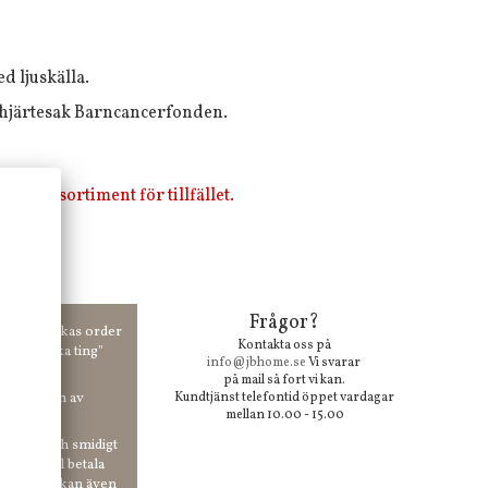
d ljuskälla.
r hjärtesak Barncancerfonden.
i vårt sortiment för tillfället.
Frågor?
00 kr skickas order
Kontakta oss på
 våra "unika ting"
info@jbhome.se
Vi svarar
på mail så fort vi kan.
vid anmälan av
Kundtjänst telefontid öppet vardagar
mellan 10.00 - 15.00
 enkelt och smidigt
r du vill betala
er. Och du kan även