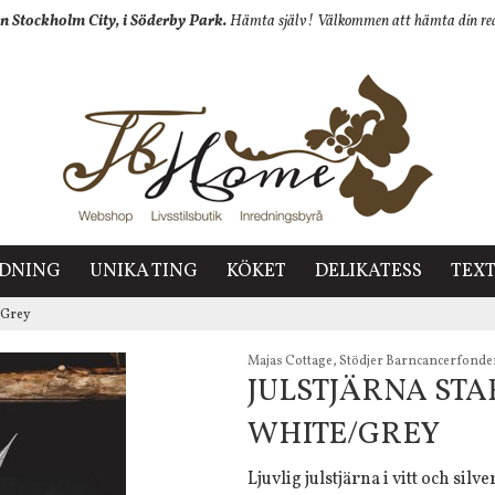
n Stockholm City, i Söderby Park.
Hämta själv! Välkommen att hämta din redan
EDNING
UNIKA TING
KÖKET
DELIKATESS
TEXT
e/Grey
Majas Cottage, Stödjer Barncancerfond
JULSTJÄRNA STAR
WHITE/GREY
Ljuvlig julstjärna i vitt och sil