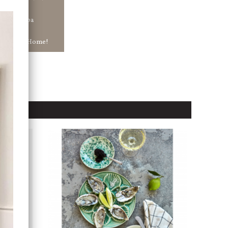
tt ha snabba
ar in hos Jb Home!