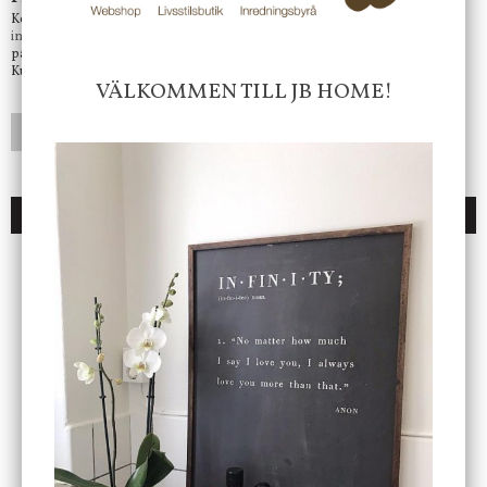
Kontakta oss på
info@jbhome.se
Vi svarar
på mail så fort vi kan.
Kundtjänst telefontid öppet vardagar mellan 10.00 - 15.00
VÄLKOMMEN TILL JB HOME!
LÄGG I ÖNSKELISTA
DU KANSKE OCKSÅ ÄR INTRESSERAD AV
ENDAST 1 ST KVAR I LAGER
DBKD
Star Trading
Cloudy kruka mini, vit
Bordslampa Mushroom
vit, Utomhus