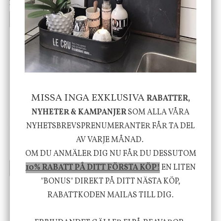
199 kr
499 kr
INFO
KÖP
INFO
KÖP
-20%
MISSA INGA EXKLUSIVA
RABATTER,
NYHETER & KAMPANJER
SOM ALLA VÅRA
House Doctor
Nicolas Vahé
Skål, Hands marmor
Serveringsfat, Ostron,
NYHETSBREVSPRENUMERANTER FÅR TA DEL
Stengods
AV VARJE MÅNAD.
635 kr
415 kr
795 kr
OM DU ANMÄLER DIG NU FÅR DU DESSUTOM
10% RABATT PÅ DITT FÖRSTA KÖP!
EN LITEN
INFO
KÖP
INFO
KÖP
"BONUS" DIREKT PÅ DITT NÄSTA KÖP,
RABATTKODEN MAILAS TILL DIG.
Vi vill förmedla känsla, upplevelse och