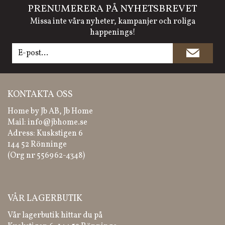
PRENUMERERA PÅ NYHETSBREVET
Missa inte våra nyheter, kampanjer och roliga
happenings!
KONTAKTA OSS
Home by Jb AB, Jb Home
Mail:
info@jbhome.se
Adress: Kuskstigen 6
144 52 Rönninge
(Org nr 556962-4348)
VÅR LAGERBUTIK
Vår lagerbutik hittar du på