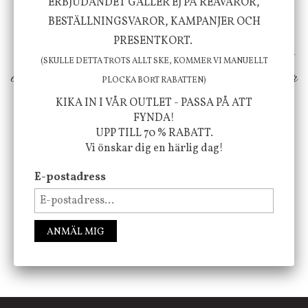
välbefinnande för dig och ditt hem! Med
ERBJUDANDET GÄLLER EJ PÅ REAVAROR,
BESTÄLLNINGSVAROR, KAMPANJER OCH
inspiration från naturen och dess färgpalett
PRESENTKORT.
erbjuder vi omsorgsfullt utvalda produkter som
(SKULLE DETTA TROTS ALLT SKE, KOMMER VI MANUELLT
ökar trivsel i ditt hem och ger det lilla extra för
PLOCKA BORT RABATTEN)
att öka ditt välmående!
KIKA IN I VÅR OUTLET - PASSA PÅ ATT
FYNDA!
UPP TILL 70 % RABATT.
Vi önskar dig en härlig dag!
FÖLJ OSS PÅ INSTAGRAM @JBHOME
E-postadress
ANMÄL MIG