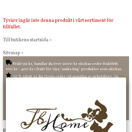
Tyvärr ingår inte denna produkt i vårt sortiment för
tillfället.
Till butikens startsida »
Sitemap »
Frakt 99 kr, handlar du över 2000 kr skickas order fraktfritt.
100 kr - 400 kr i frakt för våra "unika ting" produkter som skickas.
10 % rabatt på din första order vid anmälan av nyhetsbrev, via
pop-up ruta
Faktura 0 kr. Hos oss betalar du enkelt och smidigt med KLARNA
CHECKOUT. Välj själv hur du vill betala mellan alla Klarnas
betalningstjänster. Och du kan även välja PAYSON betalningstjänst.
Nöjda kunder och strävar efter att ha snabba leveranser!
-ligt Tack för att just Du tittar in hos Jb Home!
Frågor?