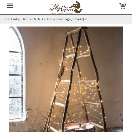
Startsida
»
BELYSNING
»
Glow ljusslinga, Silver 5 m