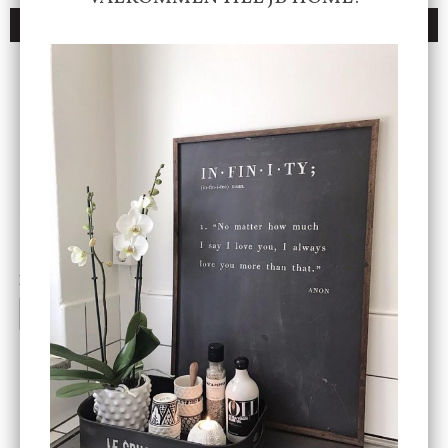
DU KANSKE OCKSÅ ÄR INTRESSERAD AV
ENDAST 1 ST KVAR I LAGER
DBKD
Star Trading
Cloudy kruka mini, vit
Bordslampa Mushroom
vit, Utomhus
199 kr
499 kr
INFO
KÖP
INFO
KÖP
-20%