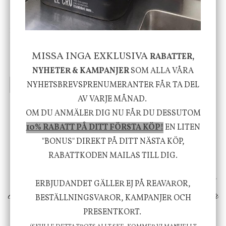
House Doctor
Nicolas Vahé
Skål, Hands marmor
Serveringsfat, Ostron,
Stengods
MISSA INGA EXKLUSIVA
RABATTER,
635 kr
415 kr
795 kr
NYHETER & KAMPANJER
SOM ALLA VÅRA
NYHETSBREVSPRENUMERANTER FÅR TA DEL
INFO
KÖP
INFO
KÖP
AV VARJE MÅNAD.
OM DU ANMÄLER DIG NU FÅR DU DESSUTOM
Vi vill förmedla känsla, upplevelse och
10% RABATT PÅ DITT FÖRSTA KÖP!
EN LITEN
välbefinnande för dig och ditt hem! Med
"BONUS" DIREKT PÅ DITT NÄSTA KÖP,
RABATTKODEN MAILAS TILL DIG.
inspiration från naturen och dess färgpalett
erbjuder vi omsorgsfullt utvalda produkter som
ERBJUDANDET GÄLLER EJ PÅ REAVAROR,
ökar trivsel i ditt hem och ger det lilla extra för
BESTÄLLNINGSVAROR, KAMPANJER OCH
att öka ditt välmående!
PRESENTKORT.