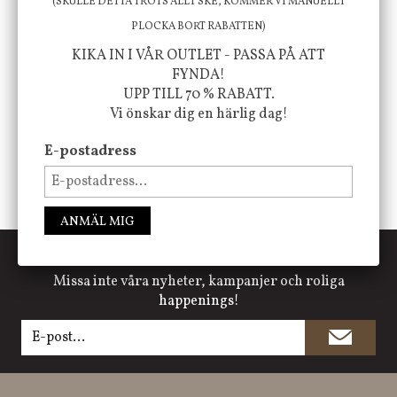
(SKULLE DETTA TROTS ALLT SKE, KOMMER VI MANUELLT
PLOCKA BORT RABATTEN)
FÖLJ OSS PÅ INSTAGRAM @JBHOME
KIKA IN I VÅR OUTLET - PASSA PÅ ATT
FYNDA!
UPP TILL 70 % RABATT.
Vi önskar dig en härlig dag!
E-postadress
ANMÄL MIG
PRENUMERERA PÅ NYHETSBREVET
Missa inte våra nyheter, kampanjer och roliga
happenings!