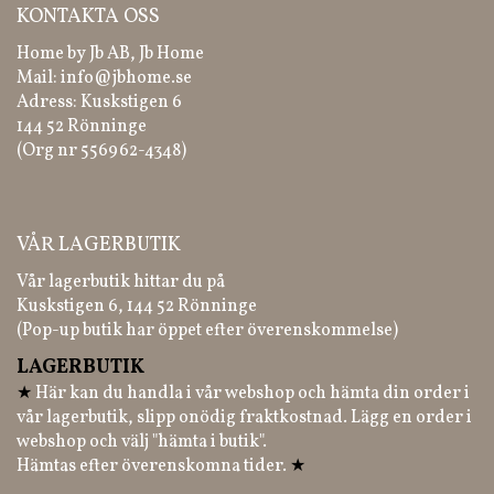
KONTAKTA OSS
Home by Jb AB, Jb Home
Mail:
info@jbhome.se
Adress: Kuskstigen 6
144 52 Rönninge
(Org nr 556962-4348)
VÅR LAGERBUTIK
Vår lagerbutik hittar du på
Kuskstigen 6, 144 52 Rönninge
(Pop-up butik har öppet efter överenskommelse)
LAGERBUTIK
★
Här kan du handla i vår webshop och hämta din order i
vår lagerbutik, slipp onödig fraktkostnad. Lägg en order i
webshop och välj "hämta i butik".
Hämtas efter överenskomna tider.
★