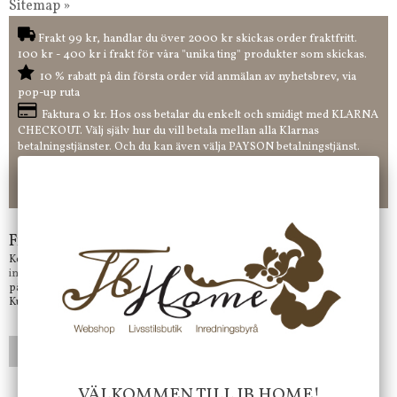
Sitemap »
Frakt 99 kr, handlar du över 2000 kr skickas order fraktfritt.
100 kr - 400 kr i frakt för våra "unika ting" produkter som skickas.
10 % rabatt på din första order vid anmälan av nyhetsbrev, via
pop-up ruta
Faktura 0 kr. Hos oss betalar du enkelt och smidigt med KLARNA
CHECKOUT. Välj själv hur du vill betala mellan alla Klarnas
betalningstjänster. Och du kan även välja PAYSON betalningstjänst.
Nöjda kunder och strävar efter att ha snabba leveranser!
-ligt Tack för att just Du tittar in hos Jb Home!
Frågor?
Kontakta oss på
info@jbhome.se
Vi svarar
på mail så fort vi kan.
Kundtjänst telefontid öppet vardagar mellan 10.00 - 15.00
LÄGG I ÖNSKELISTA
VÄLKOMMEN TILL JB HOME!