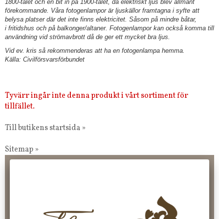
1800-talet och en bit in på 1900-talet, då elektriskt ljus blev allmänt
förekommande. Våra fotogenlampor är ljuskällor framtagna i syfte att
belysa platser där det inte finns elektricitet. Såsom på mindre båtar,
i fritidshus och på balkonger/altaner. Fotogenlampor kan också komma till
användning vid strömavbrott då de ger ett mycket bra ljus.
Vid ev. kris så rekommenderas att ha en fotogenlampa hemma.
Källa: Civilförsvarsförbundet
Tyvärr ingår inte denna produkt i vårt sortiment för
tillfället.
Till butikens startsida »
Sitemap »
Frakt 99 kr, handlar du över 2000 kr skickas order fraktfritt.
100 kr - 400 kr i frakt för våra "unika ting" produkter som skickas.
10 % rabatt på din första order vid anmälan av nyhetsbrev, via
pop-up ruta
Faktura 0 kr. Hos oss betalar du enkelt och smidigt med KLARNA
CHECKOUT. Välj själv hur du vill betala mellan alla Klarnas