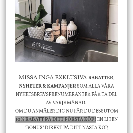
DBKD
Star Trading
Cloudy kruka mini, vit
Bordslampa Mushroom
vit, Utomhus
199 kr
499 kr
INFO
KÖP
INFO
KÖP
-20%
MISSA INGA EXKLUSIVA
RABATTER,
NYHETER & KAMPANJER
SOM ALLA VÅRA
NYHETSBREVSPRENUMERANTER FÅR TA DEL
AV VARJE MÅNAD.
House Doctor
Nicolas Vahé
OM DU ANMÄLER DIG NU FÅR DU DESSUTOM
Skål, Hands marmor
Serveringsfat, Ostron,
10% RABATT PÅ DITT FÖRSTA KÖP!
EN LITEN
Stengods
"BONUS" DIREKT PÅ DITT NÄSTA KÖP,
635 kr
415 kr
795 kr