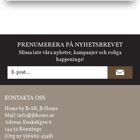
PRENUMERERA PÅ NYHETSBREVET
Missa inte våra nyheter, kampanjer och roliga
happenings!
KONTAKTA OSS
Home by Jb AB, Jb Home
Mail:
info@jbhome.se
Adress: Kuskstigen 6
144 52 Rönninge
(Org nr 556962-4348)