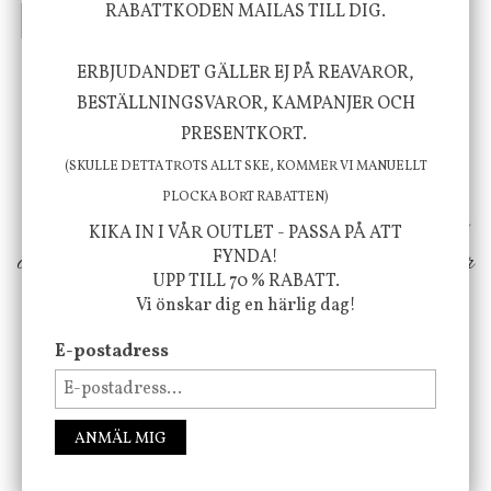
RABATTKODEN MAILAS TILL DIG.
INFO
KÖP
INFO
KÖP
ERBJUDANDET GÄLLER EJ PÅ REAVAROR,
Vi vill förmedla känsla, upplevelse och
BESTÄLLNINGSVAROR, KAMPANJER OCH
PRESENTKORT.
välbefinnande för dig och ditt hem! Med
(SKULLE DETTA TROTS ALLT SKE, KOMMER VI MANUELLT
inspiration från naturen och dess färgpalett
PLOCKA BORT RABATTEN)
erbjuder vi omsorgsfullt utvalda produkter som
KIKA IN I VÅR OUTLET - PASSA PÅ ATT
ökar trivsel i ditt hem och ger det lilla extra för
FYNDA!
UPP TILL 70 % RABATT.
att öka ditt välmående!
Vi önskar dig en härlig dag!
E-postadress
FÖLJ OSS PÅ INSTAGRAM @JBHOME
ANMÄL MIG