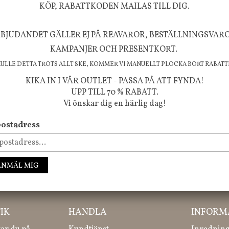
KÖP, RABATTKODEN MAILAS TILL DIG.
BJUDANDET GÄLLER EJ PÅ REAVAROR, BESTÄLLNINGSVAR
KAMPANJER OCH PRESENTKORT.
FÖLJ OSS PÅ INSTAGRAM @JBHOME
KULLE DETTA TROTS ALLT SKE, KOMMER VI MANUELLT PLOCKA BORT RABATT
KIKA IN I VÅR OUTLET - PASSA PÅ ATT FYNDA!
UPP TILL 70 % RABATT.
Vi önskar dig en härlig dag!
ostadress
ANMÄL MIG
ssa inte våra nyheter, kampanjer och roliga happenings!
IK
HANDLA
INFORM