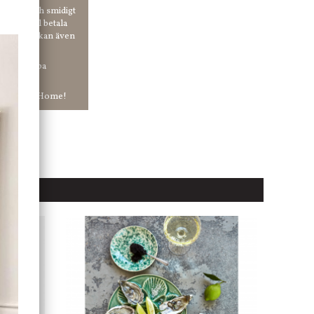
 enkelt och smidigt
r du vill betala
er. Och du kan även
tt ha snabba
ar in hos Jb Home!