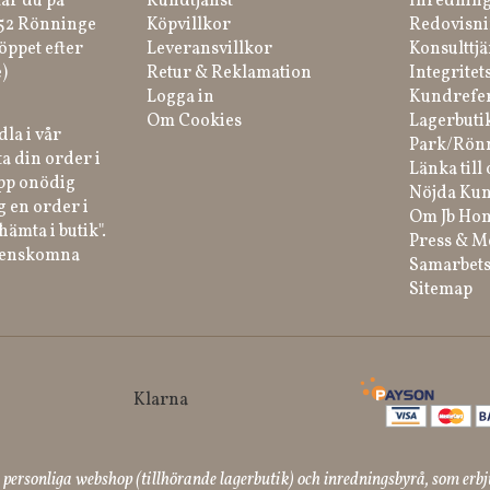
tar du på
Kundtjänst
Inredning
 52 Rönninge
Köpvillkor
Redovisni
öppet efter
Leveransvillkor
Konsulttjä
)
Retur & Reklamation
Integritet
Logga in
Kundrefe
Om Cookies
Lagerbuti
la i vår
Park/Rön
a din order i
Länka till 
ipp onödig
Nöjda Kun
g en order i
Om Jb Ho
hämta i butik".
Press & M
renskomna
Samarbets
Sitemap
ersonliga webshop (tillhörande lagerbutik) och inredningsbyrå, som erbj