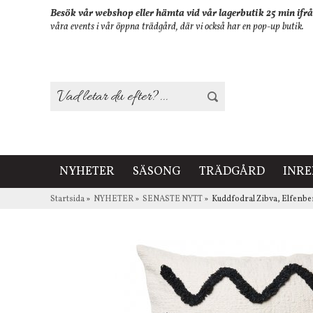
Besök vår webshop eller hämta vid vår lagerbutik 25 min ifrå
våra events i vår öppna trädgård, där vi också har en pop-up butik.
NYHETER
SÄSONG
TRÄDGÅRD
INR
Startsida
»
NYHETER
»
SENASTE NYTT
»
Kuddfodral Zibva, Elfenbe