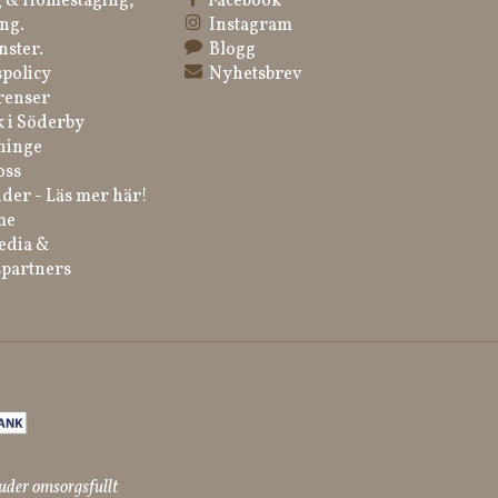
 & Homestaging,
Facebook
ng.
Instagram
nster.
Blogg
spolicy
Nyhetsbrev
renser
k i Söderby
ninge
oss
der - Läs mer här!
me
edia &
partners
uder omsorgsfullt