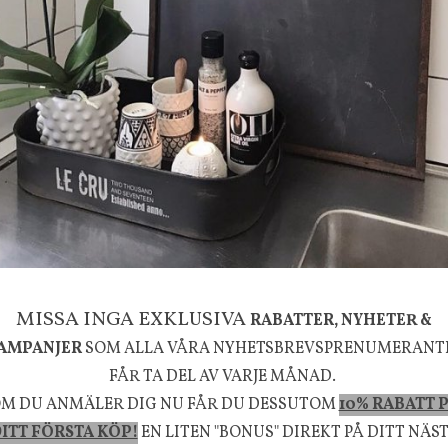
g
House Doctor
mpa Mushroom vit, Utomhus
Skål, Hands marmor
635 kr
795 kr
KÖP
INFO
KÖP
MISSA INGA EXKLUSIVA
RABATTER, NYHETER &
la känsla, upplevelse och välbefinnande för dig oc
AMPANJER
SOM ALLA VÅRA NYHETSBREVSPRENUMERANT
rån naturen och dess färgpalett erbjuder vi omsorg
FÅR TA DEL AV VARJE MÅNAD.
m ökar trivsel i ditt hem och ger det lilla extra för
M DU ANMÄLER DIG NU FÅR DU DESSUTOM
10% RABATT 
ITT FÖRSTA KÖP!
EN LITEN "BONUS" DIREKT PÅ DITT NÄS
välmående!