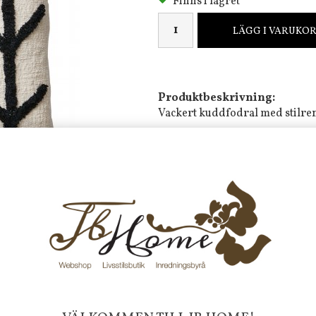
Finns i lagret
LÄGG I VARUKO
Produktbeskrivning:
Vackert kuddfodral med stilren
Mått:
50x50 cm
Material:
Bomull & Polyester
Färg
: Elfenben/Svart
Tvättråd. Endast fläckbehandli
Frakt 99 kr, handlar du över 20
fraktfritt. 100 kr - 400 kr i frakt för
produkter som skickas.
10 % rabatt på din första order 
nyhetsbrev, via pop-up ruta