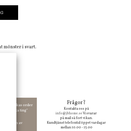
RG
t mönster i svart.
ng.
Frågor?
00 kr skickas order
Kontakta oss på
 våra "unika ting"
info@jbhome.se
Vi svarar
på mail så fort vi kan.
vid anmälan av
Kundtjänst telefontid öppet vardagar
mellan 10.00 - 15.00