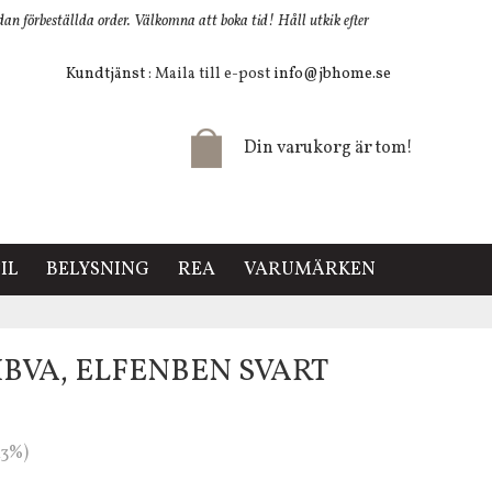
 förbeställda order. Välkomna att boka tid! Håll utkik efter
Kundtjänst
: Maila till e-post
info@jbhome.se
Din varukorg är tom!
IL
BELYSNING
REA
VARUMÄRKEN
BVA, ELFENBEN SVART
43%)