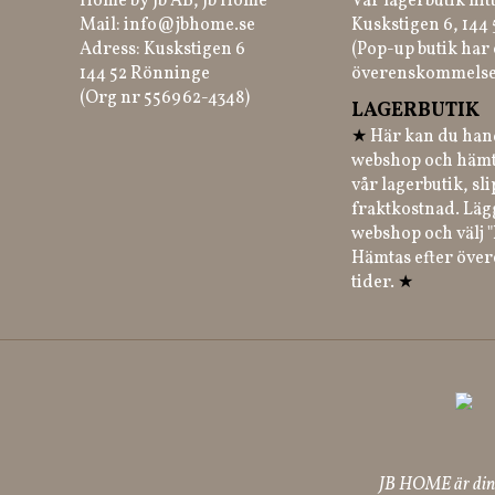
Home by Jb AB, Jb Home
Vår lagerbutik hit
Mail:
info@jbhome.se
Kuskstigen 6, 144
Adress: Kuskstigen 6
(Pop-up butik har 
144 52 Rönninge
överenskommelse
(Org nr 556962-4348)
LAGERBUTIK
★
Här kan du hand
webshop och hämt
vår lagerbutik, sl
fraktkostnad. Läg
webshop och välj "
Hämtas efter öve
tider.
★
JB HOME är din p