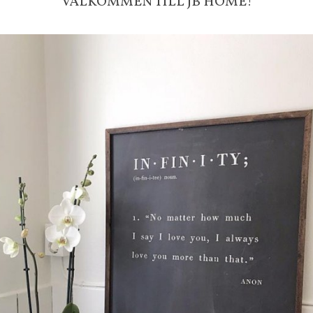
VÄLKOMMEN TILL JB HOME!
Faktura 0 kr. Hos oss betalar du
med KLARNA CHECKOUT. Välj själv hu
mellan alla Klarnas betalningstjänst
välja PAYSON betalningstjänst.
Nöjda kunder och strävar efter a
leveranser!
-ligt Tack för att just Du titt
LÄGG I ÖNSKELISTA
DU KANSKE OCKSÅ ÄR INTRESSERAD AV
-20%