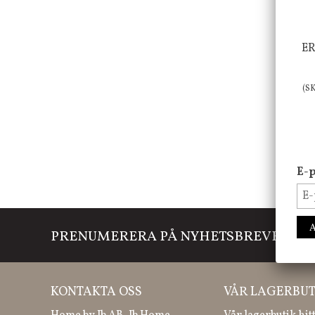
ER
(S
E-p
PRENUMERERA PÅ NYHETSBREVET
Mi
KONTAKTA OSS
VÅR LAGERBUT