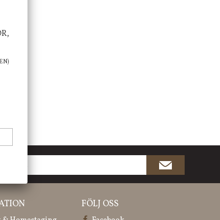
OR,
EN)
ATION
FÖLJ OSS