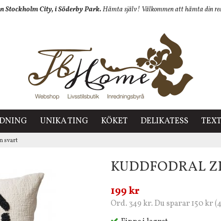
n Stockholm City, i Söderby Park.
Hämta själv! Välkommen att hämta din redan
EDNING
UNIKA TING
KÖKET
DELIKATESS
TEXT
n svart
KUDDFODRAL ZI
199 kr
Ord. 349 kr. Du sparar 150 kr (