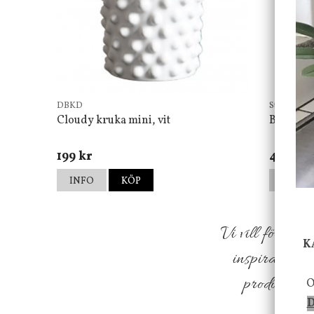
DBKD
Star Tradin
Cloudy kruka mini, vit
Bordsla
199 kr
499 kr
INFO
KÖP
INFO
Vi vill förmed
K
inspiration f
produkter so
O
D