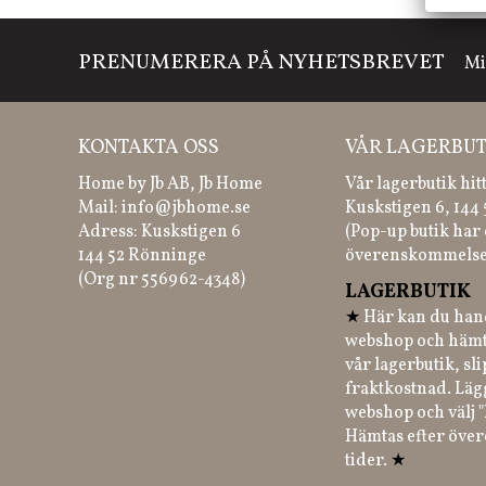
PRENUMERERA PÅ NYHETSBREVET
Mi
KONTAKTA OSS
VÅR LAGERBUT
Home by Jb AB, Jb Home
Vår lagerbutik hit
Mail:
info@jbhome.se
Kuskstigen 6, 144
Adress: Kuskstigen 6
(Pop-up butik har 
144 52 Rönninge
överenskommelse
(Org nr 556962-4348)
LAGERBUTIK
★
Här kan du hand
webshop och hämt
vår lagerbutik, sl
fraktkostnad. Läg
webshop och välj "
Hämtas efter öve
tider.
★