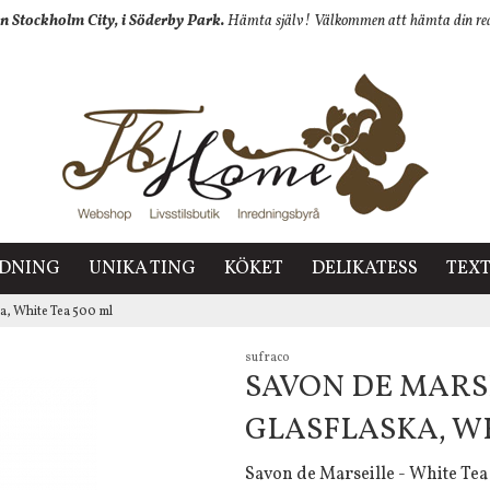
n Stockholm City, i Söderby Park.
Hämta själv! Välkommen att hämta din redan
EDNING
UNIKA TING
KÖKET
DELIKATESS
TEXT
ka, White Tea 500 ml
sufraco
SAVON DE MARSE
GLASFLASKA, WH
Savon de Marseille - White Tea