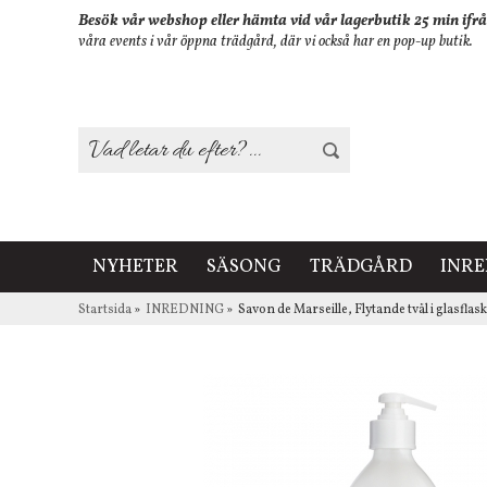
Besök vår webshop eller hämta vid vår lagerbutik 25 min ifrå
våra events i vår öppna trädgård, där vi också har en pop-up butik.
NYHETER
SÄSONG
TRÄDGÅRD
INR
Startsida
»
INREDNING
»
Savon de Marseille, Flytande tvål i glasflas