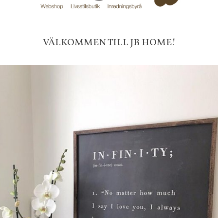
Till butikens startsida »
Sitemap »
Frakt 99 kr, handlar du över 20
VÄLKOMMEN TILL JB HOME!
fraktfritt. 100 kr - 400 kr i frakt för
produkter som skickas.
10 % rabatt på din första order 
nyhetsbrev, via pop-up ruta
Faktura 0 kr. Hos oss betalar du
med KLARNA CHECKOUT. Välj själv hu
mellan alla Klarnas betalningstjänst
välja PAYSON betalningstjänst.
Nöjda kunder och strävar efter a
leveranser!
-ligt Tack för att just Du titt
LÄGG I ÖNSKELISTA
DU KANSKE OCKSÅ ÄR INTRESSERAD AV