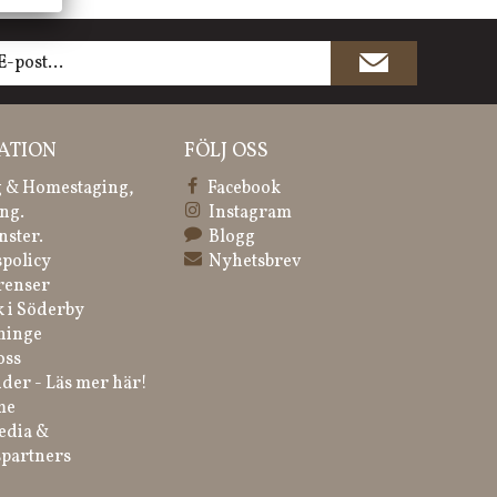
ATION
FÖLJ OSS
 & Homestaging,
Facebook
ng.
Instagram
nster.
Blogg
spolicy
Nyhetsbrev
renser
k i Söderby
ninge
oss
der - Läs mer här!
me
edia &
partners