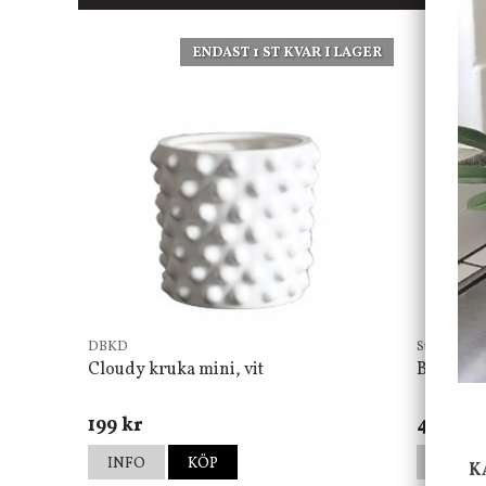
ENDAST 1 ST KVAR I LAGER
DBKD
Star Tradin
Cloudy kruka mini, vit
Bordsla
199 kr
499 kr
INFO
KÖP
INFO
K