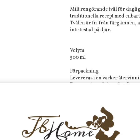
Milt rengörande tvål för daglig
traditionella recept med enbart
Tvålen är fri från färgämnen, a
inte testad på djur.
Volym
500 ml
Förpackning
Levereras i en vacker återvinni
En snygg inredningsdetalj.
Doft
White Tea
Tyvärr ingår inte denna produkt 