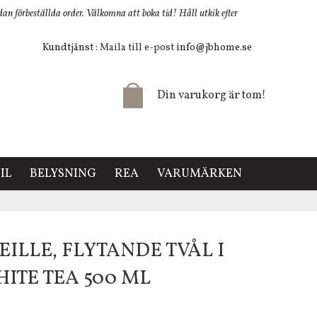
 förbeställda order. Välkomna att boka tid! Håll utkik efter
Kundtjänst
: Maila till e-post
info@jbhome.se
Din varukorg är tom!
IL
BELYSNING
REA
VARUMÄRKEN
ILLE, FLYTANDE TVÅL I
ITE TEA 500 ML