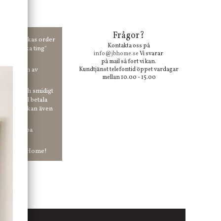
Frågor?
00 kr skickas order
Kontakta oss på
 våra "unika ting"
info@jbhome.se
Vi svarar
på mail så fort vi kan.
vid anmälan av
Kundtjänst telefontid öppet vardagar
mellan 10.00 - 15.00
 enkelt och smidigt
r du vill betala
er. Och du kan även
tt ha snabba
ar in hos Jb Home!