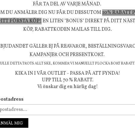
FÅR TA DEL AV VARJE MÅNAD.
M DU ANMÄLER DIG NU FÅR DU DESSUTOM
10% RABATT 
la känsla, upplevelse och välbefinnande för dig oc
ITT FÖRSTA KÖP!
EN LITEN "BONUS" DIREKT PÅ DITT NÄS
rån naturen och dess färgpalett erbjuder vi omsorg
KÖP, RABATTKODEN MAILAS TILL DIG.
m ökar trivsel i ditt hem och ger det lilla extra för
BJUDANDET GÄLLER EJ PÅ REAVAROR, BESTÄLLNINGSVAR
välmående!
KAMPANJER OCH PRESENTKORT.
KULLE DETTA TROTS ALLT SKE, KOMMER VI MANUELLT PLOCKA BORT RABATT
KIKA IN I VÅR OUTLET - PASSA PÅ ATT FYNDA!
UPP TILL 70 % RABATT.
FÖLJ OSS PÅ INSTAGRAM @JBHOME
Vi önskar dig en härlig dag!
ostadress
ANMÄL MIG