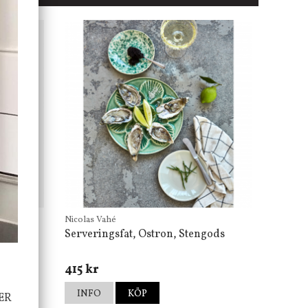
Nicolas Vahé
Serveringsfat, Ostron, Stengods
415 kr
INFO
KÖP
ER