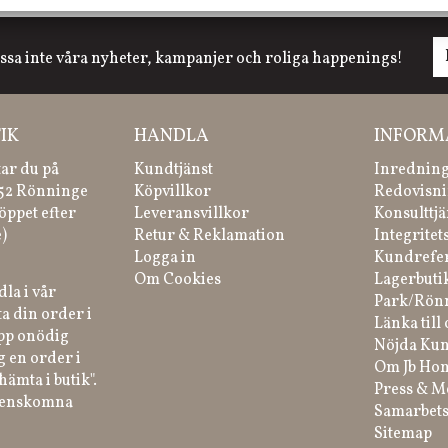
ssa inte våra nyheter, kampanjer och roliga happenings!
IK
HANDLA
INFORM
tar du på
Kundtjänst
Inredning
 52 Rönninge
Köpvillkor
Redovisni
öppet efter
Leveransvillkor
Konsulttjä
)
Retur & Reklamation
Integritet
Logga in
Kundrefe
Om Cookies
Lagerbuti
la i vår
Park/Rön
a din order i
Länka till 
ipp onödig
Nöjda Kun
g en order i
Om Jb Ho
hämta i butik".
Press & M
renskomna
Samarbets
Sitemap