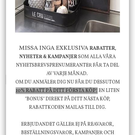
-20%
MISSA INGA EXKLUSIVA
House Doctor
Nicolas Vahé
RABATTER,
Skål, Hands marmor
Serveringsfat, Ostron,
NYHETER & KAMPANJER
SOM ALLA VÅRA
Stengods
NYHETSBREVSPRENUMERANTER FÅR TA DEL
635 kr
415 kr
795 kr
AV VARJE MÅNAD.
INFO
KÖP
INFO
KÖP
OM DU ANMÄLER DIG NU FÅR DU DESSUTOM
10% RABATT PÅ DITT FÖRSTA KÖP!
EN LITEN
"BONUS" DIREKT PÅ DITT NÄSTA KÖP,
Vi vill förmedla känsla, upplevelse och
RABATTKODEN MAILAS TILL DIG.
välbefinnande för dig och ditt hem! Med
inspiration från naturen och dess färgpalett
ERBJUDANDET GÄLLER EJ PÅ REAVAROR,
BESTÄLLNINGSVAROR, KAMPANJER OCH