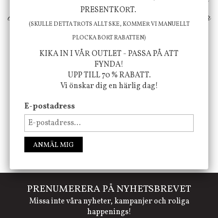
erbjuder vi omsorgsfullt utvalda produkter som
PRESENTKORT.
ökar trivsel i ditt hem och ger det lilla extra för
(SKULLE DETTA TROTS ALLT SKE, KOMMER VI MANUELLT
att öka ditt välmående!
PLOCKA BORT RABATTEN)
KIKA IN I VÅR OUTLET - PASSA PÅ ATT
FYNDA!
UPP TILL 70 % RABATT.
FÖLJ OSS PÅ INSTAGRAM @JBHOME
Vi önskar dig en härlig dag!
E-postadress
ANMÄL MIG
PRENUMERERA PÅ NYHETSBREVET
Missa inte våra nyheter, kampanjer och roliga
happenings!