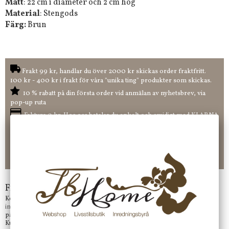
Mått
: 22 cm i diameter och 2 cm hög
Material
: Stengods
Färg:
Brun
Frakt 99 kr, handlar du över 2000 kr skickas order fraktfritt.
100 kr - 400 kr i frakt för våra "unika ting" produkter som skickas.
10 % rabatt på din första order vid anmälan av nyhetsbrev, via
pop-up ruta
Faktura 0 kr. Hos oss betalar du enkelt och smidigt med KLARNA
CHECKOUT. Välj själv hur du vill betala mellan alla Klarnas
betalningstjänster. Och du kan även välja PAYSON betalningstjänst.
Nöjda kunder och strävar efter att ha snabba leveranser!
-ligt Tack för att just Du tittar in hos Jb Home!
Frågor?
Kontakta oss på
info@jbhome.se
Vi svarar
på mail så fort vi kan.
Kundtjänst telefontid öppet vardagar mellan 10.00 - 15.00