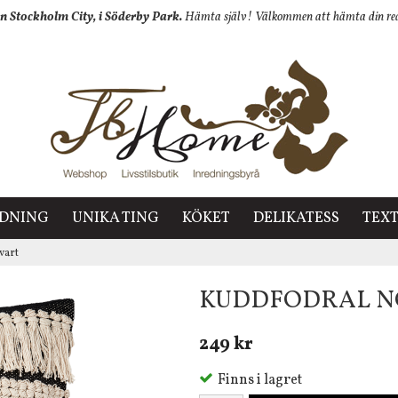
n Stockholm City, i Söderby Park.
Hämta själv! Välkommen att hämta din redan
EDNING
UNIKA TING
KÖKET
DELIKATESS
TEXT
vart
KUDDFODRAL NO
249 kr
Finns i lagret