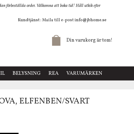
 förbeställda order. Välkomna att boka tid! Håll utkik efter
Kundtjänst
: Maila till e-post
info@jbhome.se
Din varukorg är tom!
IL
BELYSNING
REA
VARUMÄRKEN
VA, ELFENBEN/SVART