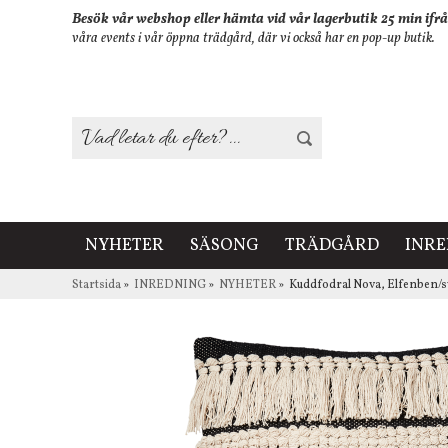
Besök vår webshop eller hämta vid vår lagerbutik 25 min ifrå
våra events i vår öppna trädgård, där vi också har en pop-up butik.
NYHETER
SÄSONG
TRÄDGÅRD
INR
Startsida
»
INREDNING
»
NYHETER
»
Kuddfodral Nova, Elfenben/s