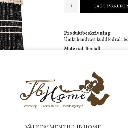
LÄGG I VARUKO
Produktbeskrivning:
Unikt handvävt kuddfodral i b
Material
: Bomull
Mått:
50x50 cm
Färg:
Elfenben/svart
Tvättråd: Endast fläckbehandli
Frakt 99 kr, handlar du över 20
fraktfritt. 100 kr - 400 kr i frakt för
produkter som skickas.
10 % rabatt på din första order 
nyhetsbrev, via pop-up ruta
VÄLKOMMEN TILL JB HOME!