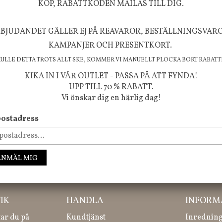
KÖP, RABATTKODEN MAILAS TILL DIG.
BJUDANDET GÄLLER EJ PÅ REAVAROR, BESTÄLLNINGSVAR
FÖLJ OSS PÅ INSTAGRAM @JBHOME
KAMPANJER OCH PRESENTKORT.
KULLE DETTA TROTS ALLT SKE, KOMMER VI MANUELLT PLOCKA BORT RABATT
KIKA IN I VÅR OUTLET - PASSA PÅ ATT FYNDA!
UPP TILL 70 % RABATT.
Vi önskar dig en härlig dag!
ostadress
ANMÄL MIG
ssa inte våra nyheter, kampanjer och roliga happenings!
IK
HANDLA
INFORM
tar du på
Kundtjänst
Inredning