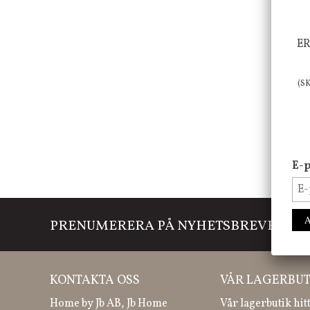
ER
(S
E-p
PRENUMERERA PÅ NYHETSBREVET
Mi
KONTAKTA OSS
VÅR LAGERBUT
Home by Jb AB, Jb Home
Vår lagerbutik hit