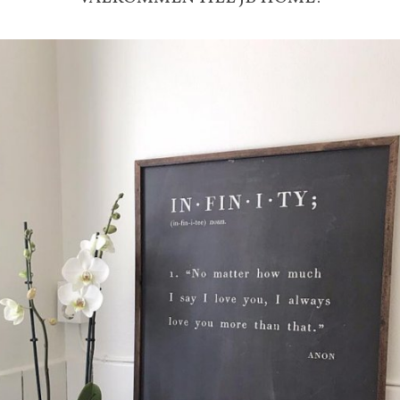
Faktura 0 kr. Hos oss betalar du
med KLARNA CHECKOUT. Välj själv hu
mellan alla Klarnas betalningstjänst
välja PAYSON betalningstjänst.
Nöjda kunder och strävar efter a
leveranser!
-ligt Tack för att just Du titt
LÄGG I ÖNSKELISTA
DU KANSKE OCKSÅ ÄR INTRESSERAD AV
-20%