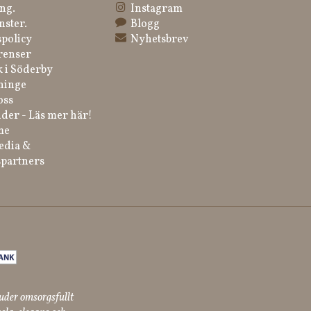
ng.
Instagram
nster.
Blogg
spolicy
Nyhetsbrev
renser
k i Söderby
ninge
oss
der - Läs mer här!
me
edia &
partners
uder omsorgsfullt