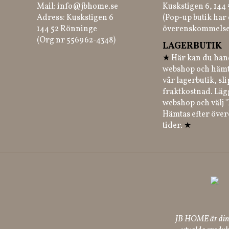
Mail:
info@jbhome.se
Kuskstigen 6, 144
Adress: Kuskstigen 6
(Pop-up butik har 
144 52 Rönninge
överenskommelse
(Org nr 556962-4348)
LAGERBUTIK
★
Här kan du hand
webshop och hämt
vår lagerbutik, sl
fraktkostnad. Läg
webshop och välj "
Hämtas efter öve
tider.
★
JB HOME är din p