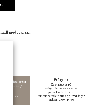
RG
omull med fransar.
ng
Frågor?
00 kr skickas order
Kontakta oss på
 våra "unika ting"
info@jbhome.se
Vi svarar
på mail så fort vi kan.
vid anmälan av
Kundtjänst telefontid öppet vardagar
mellan 10.00 - 15.00