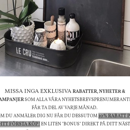
g
House Doctor
mpa Mushroom vit, Utomhus
Skål, Hands marmor
635 kr
795 kr
KÖP
INFO
KÖP
MISSA INGA EXKLUSIVA
RABATTER, NYHETER &
la känsla, upplevelse och välbefinnande för dig oc
AMPANJER
SOM ALLA VÅRA NYHETSBREVSPRENUMERANT
rån naturen och dess färgpalett erbjuder vi omsorg
FÅR TA DEL AV VARJE MÅNAD.
m ökar trivsel i ditt hem och ger det lilla extra för
M DU ANMÄLER DIG NU FÅR DU DESSUTOM
10% RABATT 
välmående!
ITT FÖRSTA KÖP!
EN LITEN "BONUS" DIREKT PÅ DITT NÄS