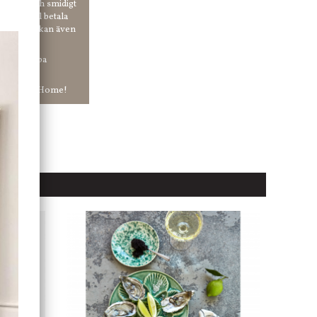
 enkelt och smidigt
r du vill betala
er. Och du kan även
tt ha snabba
ar in hos Jb Home!