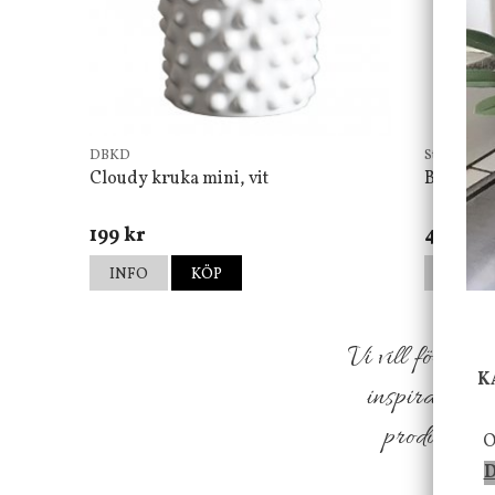
DBKD
Star Tradin
Cloudy kruka mini, vit
Bordsla
199 kr
499 kr
INFO
KÖP
INFO
Vi vill förmed
K
inspiration f
produkter so
O
D