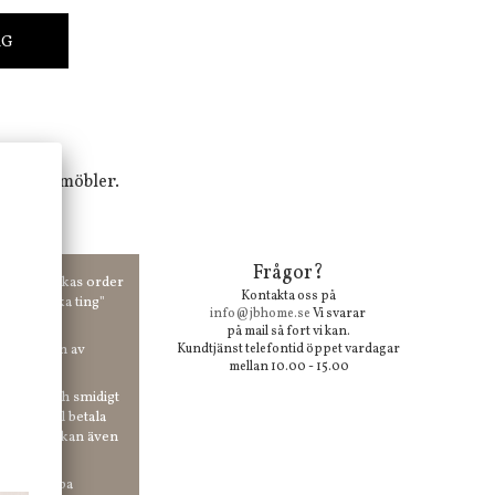
RG
tak och möbler.
Frågor?
00 kr skickas order
Kontakta oss på
 våra "unika ting"
info@jbhome.se
Vi svarar
på mail så fort vi kan.
vid anmälan av
Kundtjänst telefontid öppet vardagar
mellan 10.00 - 15.00
 enkelt och smidigt
r du vill betala
er. Och du kan även
tt ha snabba