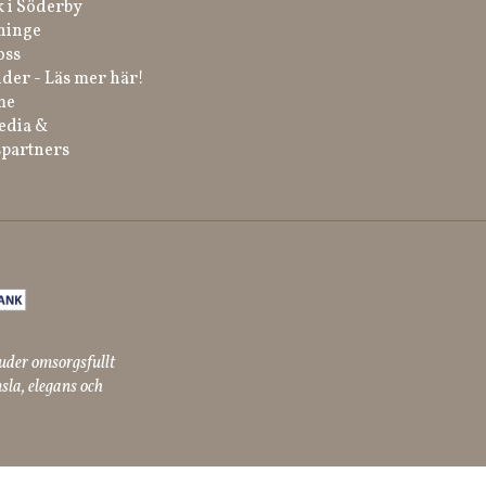
k i Söderby
ninge
oss
der - Läs mer här!
me
edia &
partners
uder omsorgsfullt
sla, elegans och