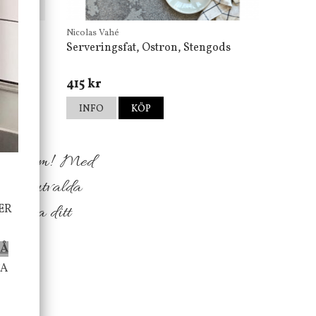
Nicolas Vahé
Serveringsfat, Ostron, Stengods
415 kr
INFO
KÖP
h ditt hem! Med
sfullt utvalda
ER
 att öka ditt
PÅ
TA