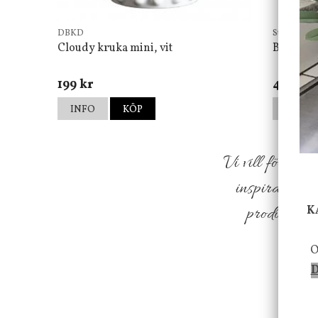
DBKD
Star Tradin
Cloudy kruka mini, vit
Bordsla
199 kr
499 kr
INFO
KÖP
INFO
Vi vill förmed
inspiration f
K
produkter so
O
D