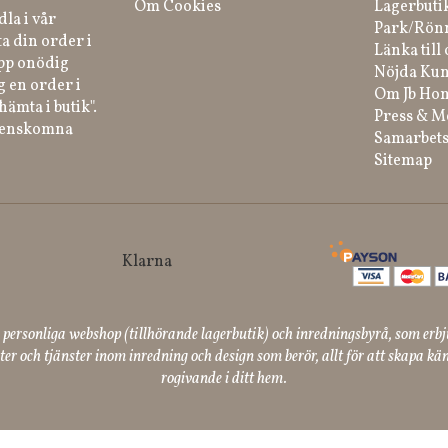
Om Cookies
Lagerbuti
la i vår
Park/Rön
a din order i
Länka till 
ipp onödig
Nöjda Kun
g en order i
Om Jb Ho
hämta i butik".
Press & M
renskomna
Samarbets
Sitemap
ersonliga webshop (tillhörande lagerbutik) och inredningsbyrå, som erbj
er och tjänster inom inredning och design som berör, allt för att skapa kän
rogivande i ditt hem.