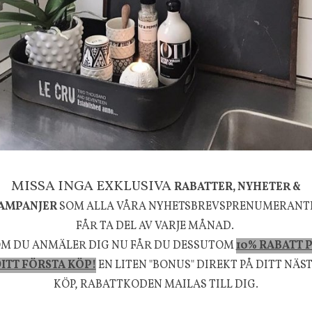
g
House Doctor
mpa Mushroom vit, Utomhus
Skål, Hands marmor
635 kr
795 kr
KÖP
INFO
KÖP
la känsla, upplevelse och välbefinnande för dig oc
rån naturen och dess färgpalett erbjuder vi omsorg
MISSA INGA EXKLUSIVA
RABATTER, NYHETER &
AMPANJER
SOM ALLA VÅRA NYHETSBREVSPRENUMERANT
m ökar trivsel i ditt hem och ger det lilla extra för
FÅR TA DEL AV VARJE MÅNAD.
välmående!
M DU ANMÄLER DIG NU FÅR DU DESSUTOM
10% RABATT 
ITT FÖRSTA KÖP!
EN LITEN "BONUS" DIREKT PÅ DITT NÄS
KÖP, RABATTKODEN MAILAS TILL DIG.
FÖLJ OSS PÅ INSTAGRAM @JBHOME