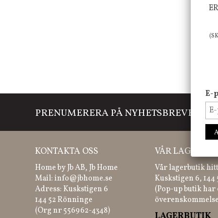
ER
(S
E-p
PRENUMERERA PÅ NYHETSBREVET
Mi
KONTAKTA OSS
VÅR LAGERBUT
Home by Jb AB, Jb Home
Vår lagerbutik hit
Mail:
info@jbhome.se
Kuskstigen 6, 144
Adress: Kuskstigen 6
(Pop-up butik har 
144 52 Rönninge
överenskommelse
(Org nr 556962-4348)
LAGERBUTIK