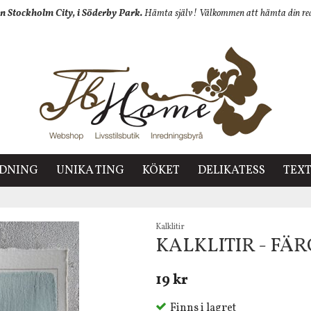
n Stockholm City, i Söderby Park.
Hämta själv! Välkommen att hämta din redan
EDNING
UNIKA TING
KÖKET
DELIKATESS
TEXT
Kalklitir
KALKLITIR - FÄ
19 kr
Finns i lagret