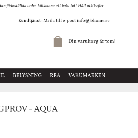
 förbeställda order. Välkomna att boka tid! Håll utkik efter
Kundtjänst
: Maila till e-post
info@jbhome.se
Din varukorg är tom!
IL
BELYSNING
REA
VARUMÄRKEN
RGPROV - AQUA