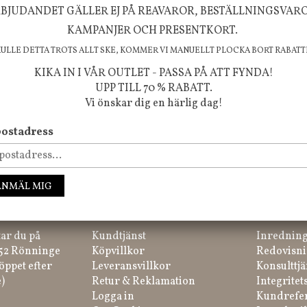
BJUDANDET GÄLLER EJ PÅ REAVAROR, BESTÄLLNINGSVAR
KAMPANJER OCH PRESENTKORT.
KULLE DETTA TROTS ALLT SKE, KOMMER VI MANUELLT PLOCKA BORT RABATT
KIKA IN I VÅR OUTLET - PASSA PÅ ATT FYNDA!
UPP TILL 70 % RABATT.
Vi önskar dig en härlig dag!
ostadress
ssa inte våra nyheter, kampanjer och roliga happenings!
ANMÄL MIG
IK
HANDLA
INFORM
tar du på
Kundtjänst
Inredning
 52 Rönninge
Köpvillkor
Redovisni
öppet efter
Leveransvillkor
Konsulttjä
)
Retur & Reklamation
Integritet
Logga in
Kundrefe