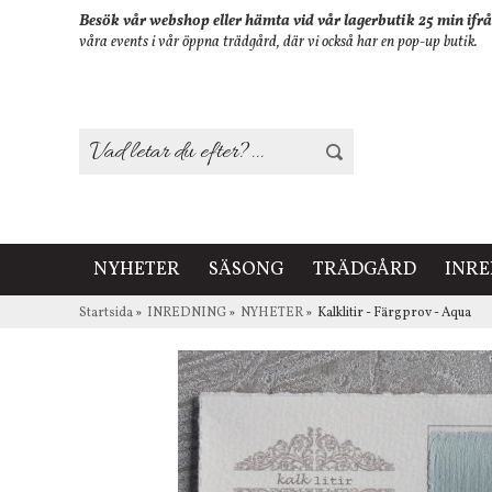
Besök vår webshop eller hämta vid vår lagerbutik 25 min ifrå
våra events i vår öppna trädgård, där vi också har en pop-up butik.
NYHETER
SÄSONG
TRÄDGÅRD
INR
Startsida
»
INREDNING
»
NYHETER
»
Kalklitir - Färgprov - Aqua