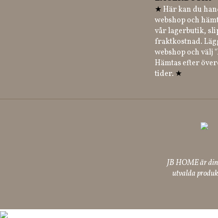
★
Här kan du hand
webshop och hämt
vår lagerbutik, sl
fraktkostnad. Läg
webshop och välj "
Hämtas efter öve
tider.
★
JB HOME är din p
utvalda produkt