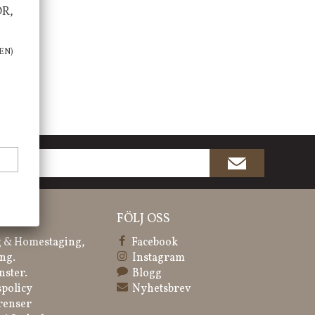
OR,
EN)
ATION
FÖLJ OSS
 & Homestaging,
Facebook
ng.
Instagram
nster.
Blogg
spolicy
Nyhetsbrev
renser