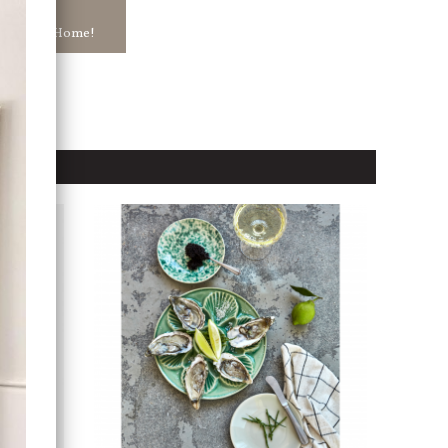
ar in hos Jb Home!