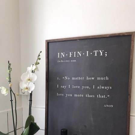
leveranser!
-ligt Tack för att just Du titt
LÄGG I ÖNSKELISTA
DU KANSKE OCKSÅ ÄR INTRESSERAD AV
-20%