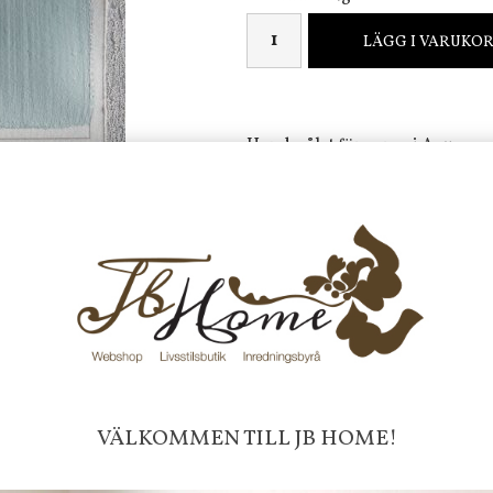
LÄGG I VARUKO
Handmålat färgprov i Aqua.
Underbar kalkfärg för väggar, 
Frakt 99 kr, handlar du över 20
fraktfritt. 100 kr - 400 kr i frakt för
produkter som skickas.
10 % rabatt på din första order 
nyhetsbrev, via pop-up ruta
Faktura 0 kr. Hos oss betalar du
med KLARNA CHECKOUT. Välj själv hu
VÄLKOMMEN TILL JB HOME!
mellan alla Klarnas betalningstjänst
välja PAYSON betalningstjänst.
Nöjda kunder och strävar efter a