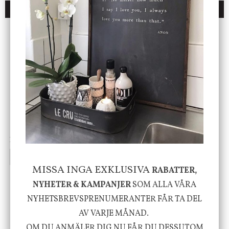
DU KANSKE OCKSÅ ÄR INTRESSERAD AV
ENDAST 1 ST KVAR I LAGER
DBKD
Star Trading
Cloudy kruka mini, vit
Bordslampa Mushroom
vit, Utomhus
199 kr
499 kr
INFO
KÖP
INFO
KÖP
MISSA INGA EXKLUSIVA
RABATTER,
NYHETER & KAMPANJER
SOM ALLA VÅRA
-20%
NYHETSBREVSPRENUMERANTER FÅR TA DEL
AV VARJE MÅNAD.
OM DU ANMÄLER DIG NU FÅR DU DESSUTOM