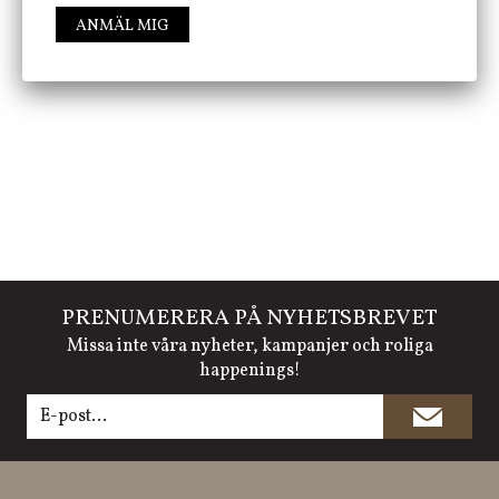
ANMÄL MIG
FÖLJ OSS PÅ INSTAGRAM @JBHOME
PRENUMERERA PÅ NYHETSBREVET
Missa inte våra nyheter, kampanjer och roliga
happenings!