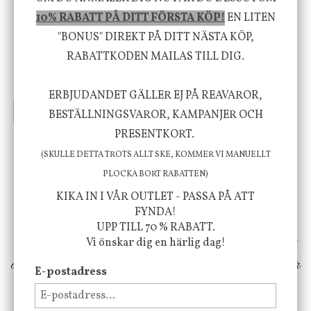
10% RABATT PÅ DITT FÖRSTA KÖP!
EN LITEN
"BONUS" DIREKT PÅ DITT NÄSTA KÖP,
House Doctor
Nicolas Vahé
Skål, Hands marmor
Serveringsfat, Ostron,
RABATTKODEN MAILAS TILL DIG.
Stengods
635 kr
415 kr
795 kr
ERBJUDANDET GÄLLER EJ PÅ REAVAROR,
INFO
KÖP
INFO
KÖP
BESTÄLLNINGSVAROR, KAMPANJER OCH
PRESENTKORT.
(SKULLE DETTA TROTS ALLT SKE, KOMMER VI MANUELLT
Vi vill förmedla känsla, upplevelse och
PLOCKA BORT RABATTEN)
välbefinnande för dig och ditt hem! Med
KIKA IN I VÅR OUTLET - PASSA PÅ ATT
inspiration från naturen och dess färgpalett
FYNDA!
UPP TILL 70 % RABATT.
erbjuder vi omsorgsfullt utvalda produkter som
Vi önskar dig en härlig dag!
ökar trivsel i ditt hem och ger det lilla extra för
E-postadress
att öka ditt välmående!