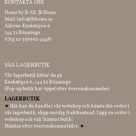
KONTAKTA OSS
Home by Jb AB, Jb Home
Mail:
info@jbhome.se
Adress: Kuskstigen 6
144 52 Rönninge
(Org nr 556962-4348)
VÅR LAGERBUTIK
Vår lagerbutik hittar du på
Kuskstigen 6, 144 52 Rönninge
(Pop-up butik har öppet efter överenskommelse)
LAGERBUTIK
★
Här kan du handla i vår webshop och hämta din order i
vår lagerbutik, slipp onödig fraktkostnad. Lägg en order i
webshop och välj "hämta i butik".
Hämtas efter överenskomna tider.
★