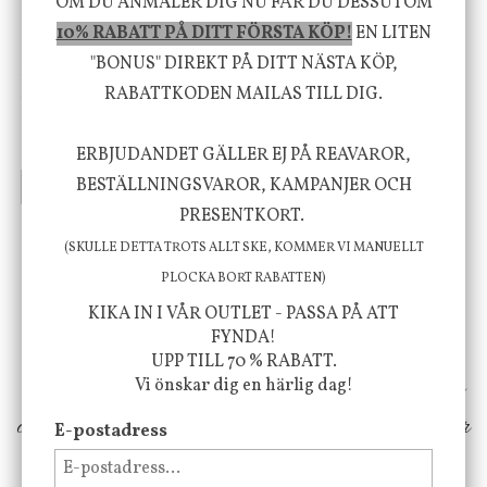
OM DU ANMÄLER DIG NU FÅR DU DESSUTOM
10% RABATT PÅ DITT FÖRSTA KÖP!
EN LITEN
"BONUS" DIREKT PÅ DITT NÄSTA KÖP,
House Doctor
Nicolas Vahé
Skål, Hands marmor
Serveringsfat, Ostron,
RABATTKODEN MAILAS TILL DIG.
Stengods
635 kr
415 kr
795 kr
ERBJUDANDET GÄLLER EJ PÅ REAVAROR,
BESTÄLLNINGSVAROR, KAMPANJER OCH
INFO
KÖP
INFO
KÖP
PRESENTKORT.
(SKULLE DETTA TROTS ALLT SKE, KOMMER VI MANUELLT
Vi vill förmedla känsla, upplevelse och
PLOCKA BORT RABATTEN)
välbefinnande för dig och ditt hem! Med
KIKA IN I VÅR OUTLET - PASSA PÅ ATT
FYNDA!
inspiration från naturen och dess färgpalett
UPP TILL 70 % RABATT.
erbjuder vi omsorgsfullt utvalda produkter som
Vi önskar dig en härlig dag!
ökar trivsel i ditt hem och ger det lilla extra för
E-postadress
att öka ditt välmående!