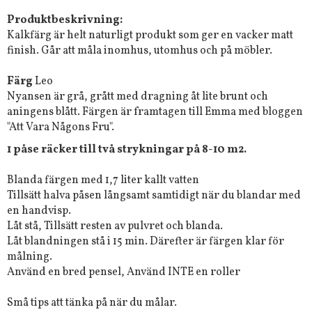
Produktbeskrivning:
Kalkfärg är helt naturligt produkt som ger en vacker matt
finish. Går att måla inomhus, utomhus och på möbler.
Färg
Leo
Nyansen är grå, grått med dragning åt lite brunt och
aningens blått. Färgen är framtagen till Emma med bloggen
"Att Vara Någons Fru".
1 påse räcker till två strykningar på 8-10 m2.
Blanda färgen med 1,7 liter kallt vatten
Tillsätt halva påsen långsamt samtidigt när du blandar med
en handvisp.
Låt stå, Tillsätt resten av pulvret och blanda.
Låt blandningen stå i 15 min. Därefter är färgen klar för
målning.
Använd en bred pensel, Använd INTE en roller
Små tips att tänka på när du målar.