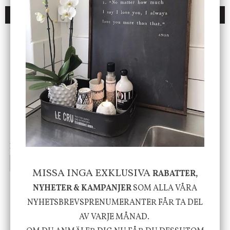
DU KANSKE OCKSÅ ÄR INTRESSERAD AV
ENDAST 1 ST KVAR I LAGER
DBKD
Star Trading
Cloudy kruka mini, vit
Bordslampa Mushroom
vit, Utomhus
199 kr
499 kr
INFO
KÖP
INFO
KÖP
MISSA INGA EXKLUSIVA
RABATTER,
NYHETER & KAMPANJER
SOM ALLA VÅRA
NYHETSBREVSPRENUMERANTER FÅR TA DEL
-20%
AV VARJE MÅNAD.