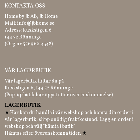
KONTAKTA OSS
Home by Jb AB, Jb Home
Mail:
info@jbhome.se
Adress: Kuskstigen 6
144 52 Rönninge
(Org nr 556962-4348)
VÅR LAGERBUTIK
Vår lagerbutik hittar du på
Kuskstigen 6, 144 52 Rönninge
(Pop-up butik har öppet efter överenskommelse)
LAGERBUTIK
★
Här kan du handla i vår webshop och hämta din order i
vår lagerbutik, slipp onödig fraktkostnad. Lägg en order i
webshop och välj "hämta i butik".
Hämtas efter överenskomna tider.
★