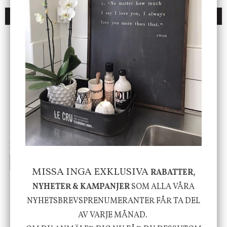
DU KANSKE OCKSÅ ÄR INTRESSERAD AV
ENDAST 1 ST KVAR I LAGER
DBKD
Star Trading
Cloudy kruka mini, vit
Bordslampa Mushroom
vit, Utomhus
199 kr
499 kr
INFO
KÖP
INFO
KÖP
MISSA INGA EXKLUSIVA
RABATTER,
NYHETER & KAMPANJER
SOM ALLA VÅRA
NYHETSBREVSPRENUMERANTER FÅR TA DEL
-20%
AV VARJE MÅNAD.