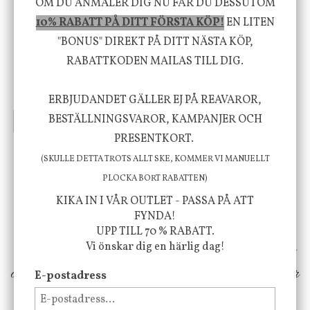
OM DU ANMÄLER DIG NU FÅR DU DESSUTOM
10% RABATT PÅ DITT FÖRSTA KÖP!
EN LITEN
"BONUS" DIREKT PÅ DITT NÄSTA KÖP,
House Doctor
Nicolas Vahé
RABATTKODEN MAILAS TILL DIG.
Skål, Hands marmor
Serveringsfat, Ostron,
Stengods
635 kr
415 kr
795 kr
ERBJUDANDET GÄLLER EJ PÅ REAVAROR,
BESTÄLLNINGSVAROR, KAMPANJER OCH
INFO
KÖP
INFO
KÖP
PRESENTKORT.
(SKULLE DETTA TROTS ALLT SKE, KOMMER VI MANUELLT
Vi vill förmedla känsla, upplevelse och
PLOCKA BORT RABATTEN)
välbefinnande för dig och ditt hem! Med
KIKA IN I VÅR OUTLET - PASSA PÅ ATT
FYNDA!
inspiration från naturen och dess färgpalett
UPP TILL 70 % RABATT.
erbjuder vi omsorgsfullt utvalda produkter som
Vi önskar dig en härlig dag!
ökar trivsel i ditt hem och ger det lilla extra för
E-postadress
att öka ditt välmående!