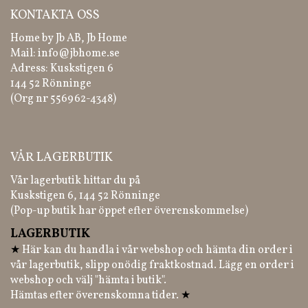
KONTAKTA OSS
Home by Jb AB, Jb Home
Mail:
info@jbhome.se
Adress: Kuskstigen 6
144 52 Rönninge
(Org nr 556962-4348)
VÅR LAGERBUTIK
Vår lagerbutik hittar du på
Kuskstigen 6, 144 52 Rönninge
(Pop-up butik har öppet efter överenskommelse)
LAGERBUTIK
★
Här kan du handla i vår webshop och hämta din order i
vår lagerbutik, slipp onödig fraktkostnad. Lägg en order i
webshop och välj "hämta i butik".
Hämtas efter överenskomna tider.
★