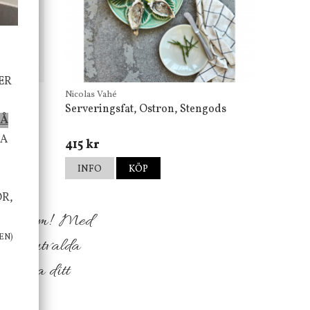
ER
Nicolas Vahé
Serveringsfat, Ostron, Stengods
PÅ
TA
415 kr
INFO
KÖP
OR,
h ditt hem! Med
EN)
sfullt utvalda
 att öka ditt