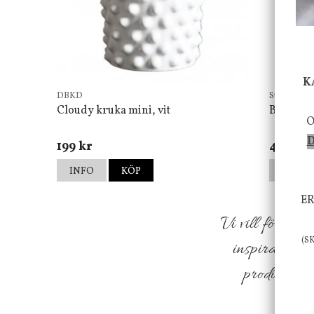
K
DBKD
Star Tradin
Cloudy kruka mini, vit
Bordsla
O
D
199 kr
499 kr
INFO
KÖP
INFO
ER
Vi vill förmed
(S
inspiration f
produkter so