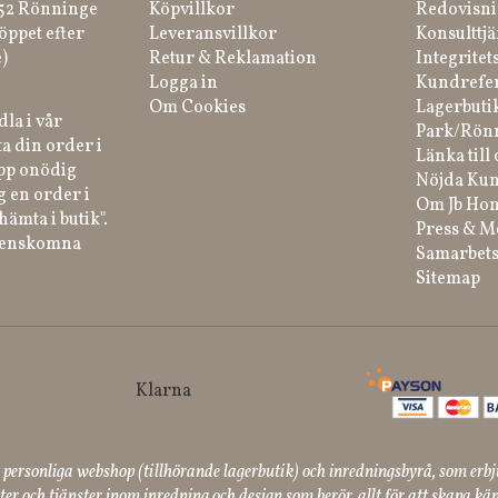
 52 Rönninge
Köpvillkor
Redovisni
öppet efter
Leveransvillkor
Konsulttjä
)
Retur & Reklamation
Integritet
Logga in
Kundrefe
Om Cookies
Lagerbuti
la i vår
Park/Rön
a din order i
Länka till 
ipp onödig
Nöjda Kun
g en order i
Om Jb Ho
hämta i butik".
Press & M
renskomna
Samarbets
Sitemap
ersonliga webshop (tillhörande lagerbutik) och inredningsbyrå, som erbj
er och tjänster inom inredning och design som berör, allt för att skapa kän