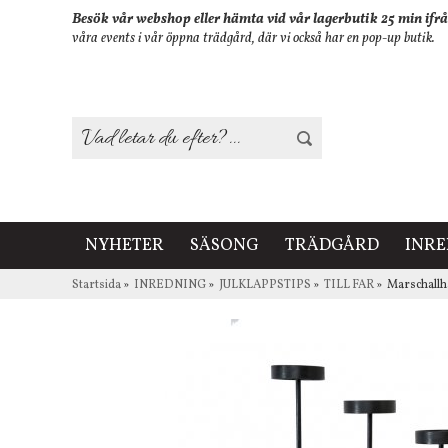
Besök vår webshop eller hämta vid vår lagerbutik 25 min ifrå
våra events i vår öppna trädgård, där vi också har en pop-up butik.
NYHETER
SÄSONG
TRÄDGÅRD
INR
Startsida
»
INREDNING
»
JULKLAPPSTIPS
»
TILL FAR
»
Marschallhå