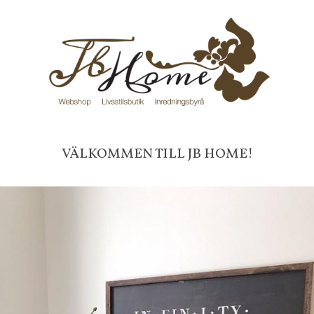
Färg:
Svart
Endast för avhämtning i vår la
ORDINARIE PRIS: Från 675 - 
Vi har plockat fram unika ting i från vårt 
Inga rabattkoder får användas
VÄLKOMMEN TILL JB HOME!
Frakt 99 kr, handlar du över 20
fraktfritt. 100 kr - 400 kr i frakt för
produkter som skickas.
10 % rabatt på din första order 
nyhetsbrev, via pop-up ruta