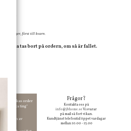
gerbutik.
785 KR
stylinglager, först till kvarn.
, dessa tas bort på ordern, om så är fallet.
Frågor?
00 kr skickas order
Kontakta oss på
 våra "unika ting"
info@jbhome.se
Vi svarar
på mail så fort vi kan.
vid anmälan av
Kundtjänst telefontid öppet vardagar
mellan 10.00 - 15.00