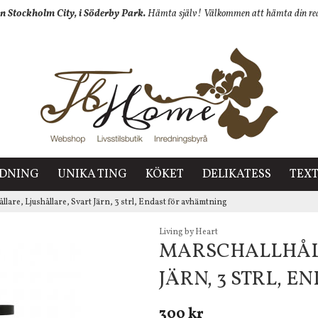
n Stockholm City, i Söderby Park.
Hämta själv! Välkommen att hämta din redan
EDNING
UNIKA TING
KÖKET
DELIKATESS
TEXT
llare, Ljushållare, Svart Järn, 3 strl, Endast för avhämtning
Living by Heart
MARSCHALLHÅLL
JÄRN, 3 STRL, 
300 kr