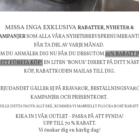
MISSA INGA EXKLUSIVA
RABATTER, NYHETER &
AMPANJER
SOM ALLA VÅRA NYHETSBREVSPRENUMERANT
g
House Doctor
FÅR TA DEL AV VARJE MÅNAD.
mpa Mushroom vit, Utomhus
Skål, Hands marmor
M DU ANMÄLER DIG NU FÅR DU DESSUTOM
10% RABATT 
ITT FÖRSTA KÖP!
EN LITEN "BONUS" DIREKT PÅ DITT NÄS
635 kr
795 kr
KÖP, RABATTKODEN MAILAS TILL DIG.
KÖP
INFO
KÖP
BJUDANDET GÄLLER EJ PÅ REAVAROR, BESTÄLLNINGSVAR
KAMPANJER OCH PRESENTKORT.
la känsla, upplevelse och välbefinnande för dig oc
KULLE DETTA TROTS ALLT SKE, KOMMER VI MANUELLT PLOCKA BORT RABATT
rån naturen och dess färgpalett erbjuder vi omsorg
KIKA IN I VÅR OUTLET - PASSA PÅ ATT FYNDA!
m ökar trivsel i ditt hem och ger det lilla extra för
UPP TILL 70 % RABATT.
Vi önskar dig en härlig dag!
välmående!