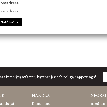
ostadress
FÖLJ OSS PÅ INSTAGRAM @JBHOME
ANMÄL MIG
ssa inte våra nyheter, kampanjer och roliga happenings!
IK
HANDLA
INFORM
tar du på
Kundtjänst
Inredning