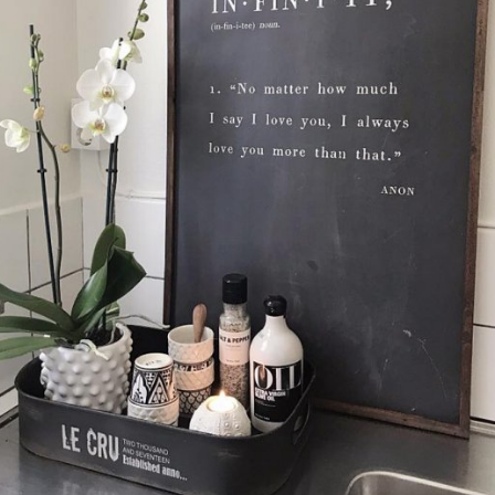
Faktura 0 kr. Hos oss betalar du
med KLARNA CHECKOUT. Välj själv hu
mellan alla Klarnas betalningstjänst
välja PAYSON betalningstjänst.
Nöjda kunder och strävar efter a
leveranser!
-ligt Tack för att just Du titt
LÄGG I ÖNSKELISTA
DU KANSKE OCKSÅ ÄR INTRESSERAD AV
-20%