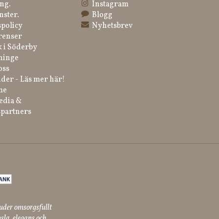
ng.
Instagram
nster.
Blogg
spolicy
Nyhetsbrev
renser
k i Söderby
ninge
oss
der - Läs mer här!
me
edia &
partners
uder omsorgsfullt
sla, elegans och