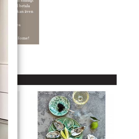
 enkelt och smidigt
r du vill betala
er. Och du kan även
tt ha snabba
ar in hos Jb Home!