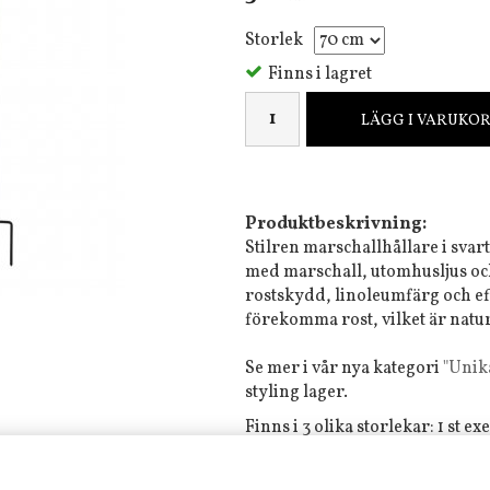
Storlek
Finns i lagret
LÄGG I VARUKO
Produktbeskrivning:
Stilren marschallhållare i svar
med marschall, utomhusljus o
rostskydd, linoleumfärg och e
förekomma rost, vilket är natur
Se mer i vår nya kategori
"Unika
styling lager.
Finns i 3 olika storlekar: 1 st 
Mått:
70 cm, 80 cm och 90 cm
Material:
Järn