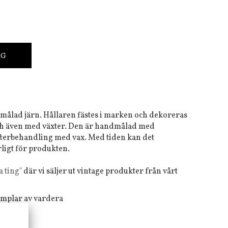
RG
tmålad järn. Hållaren fästes i marken och dekoreras
ch även med växter. Den är handmålad med
fterbehandling med vax. Med tiden kan det
ligt för produkten.
 ting"
där vi säljer ut vintage produkter från vårt
exemplar av vardera