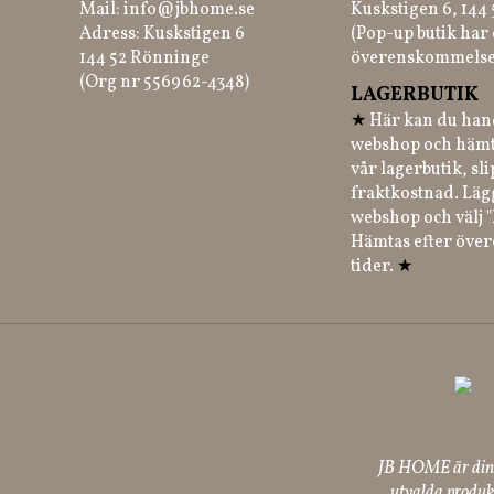
Mail:
info@jbhome.se
Kuskstigen 6, 144
Adress: Kuskstigen 6
(Pop-up butik har 
144 52 Rönninge
överenskommelse
(Org nr 556962-4348)
LAGERBUTIK
★
Här kan du hand
webshop och hämt
vår lagerbutik, sl
fraktkostnad. Läg
webshop och välj "
Hämtas efter öve
tider.
★
JB HOME är din p
utvalda produkt