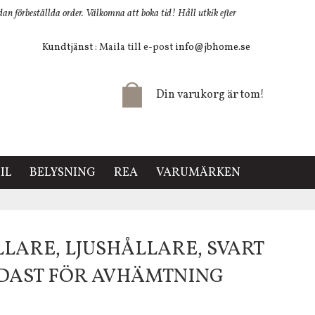
 förbeställda order. Välkomna att boka tid! Håll utkik efter
Kundtjänst
: Maila till e-post
info@jbhome.se
Din varukorg är tom!
IL
BELYSNING
REA
VARUMÄRKEN
ARE, LJUSHÅLLARE, SVART
ENDAST FÖR AVHÄMTNING