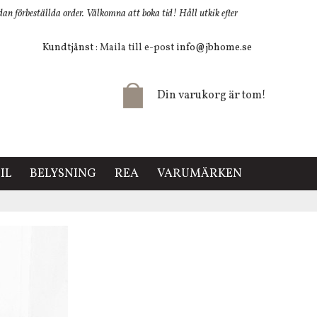
 förbeställda order. Välkomna att boka tid! Håll utkik efter
Kundtjänst
: Maila till e-post
info@jbhome.se
Din varukorg är tom!
IL
BELYSNING
REA
VARUMÄRKEN