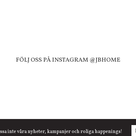
FÖLJ OSS PÅ INSTAGRAM @JBHOME
ssa inte våra nyheter, kampanjer och roliga happenings!