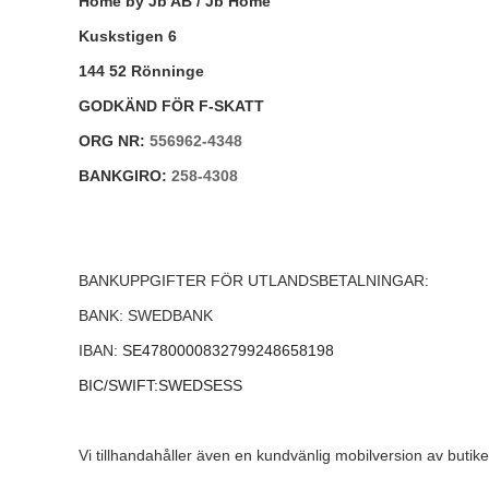
Home by Jb AB / Jb Home
Kuskstigen 6
144 52 Rönninge
GODKÄND FÖR F-SKATT
ORG NR:
556962-4348
BANKGIRO:
258-4308
BANKUPPGIFTER FÖR UTLANDSBETALNINGAR:
BANK: SWEDBANK
IBAN:
SE4780000832799248658198
BIC/SWIFT:
SWEDSESS
Vi tillhandahåller även en kundvänlig mobilversion av butike