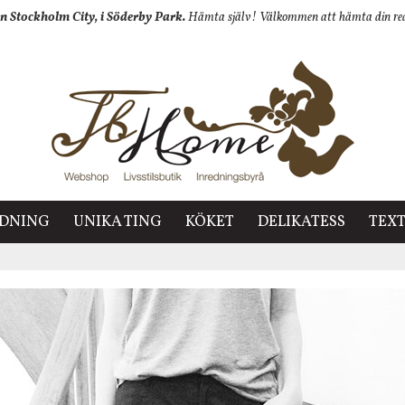
n Stockholm City, i Söderby Park.
Hämta själv! Välkommen att hämta din redan
EDNING
UNIKA TING
KÖKET
DELIKATESS
TEXT