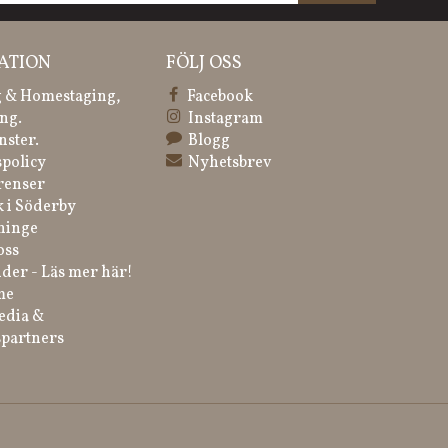
ATION
FÖLJ OSS
 & Homestaging,
Facebook
ng.
Instagram
nster.
Blogg
spolicy
Nyhetsbrev
renser
k i Söderby
ninge
oss
der - Läs mer här!
me
edia &
partners