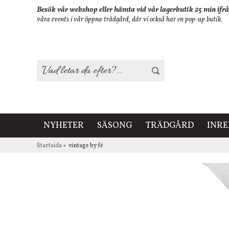
Besök vår webshop eller hämta vid vår lagerbutik 25 min ifrå
våra events i vår öppna trädgård, där vi också har en pop-up butik.
NYHETER
SÄSONG
TRÄDGÅRD
INR
Startsida
»
vintage by fé