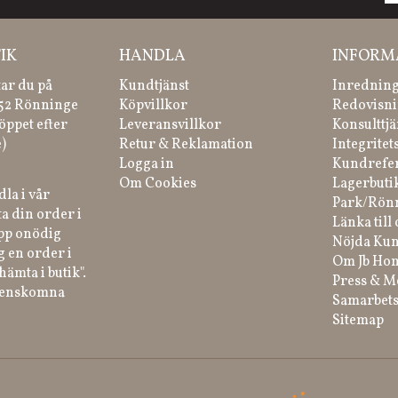
IK
HANDLA
INFORM
tar du på
Kundtjänst
Inredning
 52 Rönninge
Köpvillkor
Redovisni
öppet efter
Leveransvillkor
Konsulttjä
)
Retur & Reklamation
Integritet
Logga in
Kundrefe
Om Cookies
Lagerbuti
la i vår
Park/Rön
a din order i
Länka till 
ipp onödig
Nöjda Kun
g en order i
Om Jb Ho
hämta i butik".
Press & M
renskomna
Samarbets
Sitemap