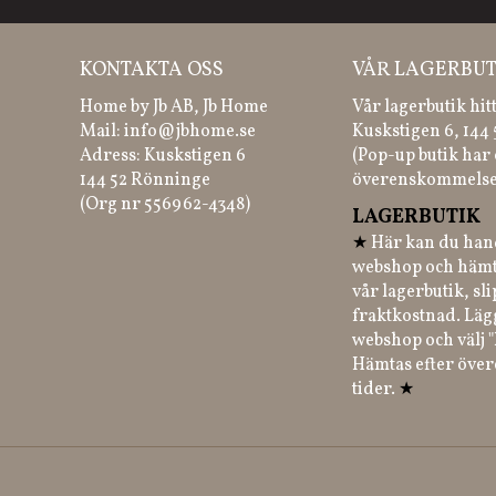
KONTAKTA OSS
VÅR LAGERBUT
Home by Jb AB, Jb Home
Vår lagerbutik hit
Mail:
info@jbhome.se
Kuskstigen 6, 144
Adress: Kuskstigen 6
(Pop-up butik har 
144 52 Rönninge
överenskommelse
(Org nr 556962-4348)
LAGERBUTIK
★
Här kan du hand
webshop och hämt
vår lagerbutik, sl
fraktkostnad. Läg
webshop och välj "
Hämtas efter öve
tider.
★