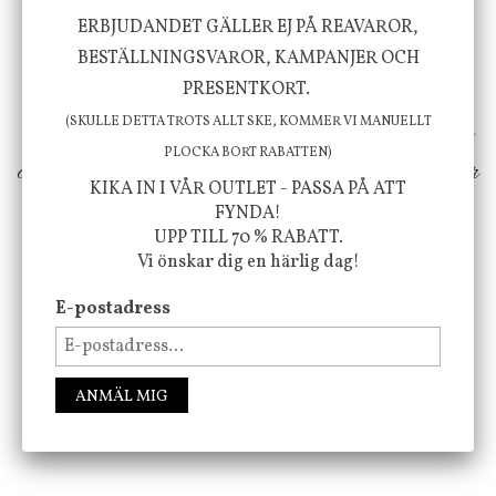
Vi vill förmedla känsla, upplevelse och
ERBJUDANDET GÄLLER EJ PÅ REAVAROR,
välbefinnande för dig och ditt hem! Med
BESTÄLLNINGSVAROR, KAMPANJER OCH
inspiration från naturen och dess färgpalett
PRESENTKORT.
(SKULLE DETTA TROTS ALLT SKE, KOMMER VI MANUELLT
erbjuder vi omsorgsfullt utvalda produkter som
PLOCKA BORT RABATTEN)
ökar trivsel i ditt hem och ger det lilla extra för
KIKA IN I VÅR OUTLET - PASSA PÅ ATT
att öka ditt välmående!
FYNDA!
UPP TILL 70 % RABATT.
Vi önskar dig en härlig dag!
FÖLJ OSS PÅ INSTAGRAM @JBHOME
E-postadress
ANMÄL MIG