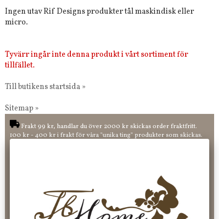
Ingen utav Rif Designs produkter tål maskindisk eller
micro.
Tyvärr ingår inte denna produkt i vårt sortiment för
tillfället.
Till butikens startsida »
Sitemap »
Frakt 99 kr, handlar du över 2000 kr skickas order fraktfritt.
100 kr - 400 kr i frakt för våra "unika ting" produkter som skickas.
10 % rabatt på din första order vid anmälan av nyhetsbrev, via
pop-up ruta
Faktura 0 kr. Hos oss betalar du enkelt och smidigt med KLARNA
CHECKOUT. Välj själv hur du vill betala mellan alla Klarnas
betalningstjänster. Och du kan även välja PAYSON betalningstjänst.
Nöjda kunder och strävar efter att ha snabba leveranser!
-ligt Tack för att just Du tittar in hos Jb Home!