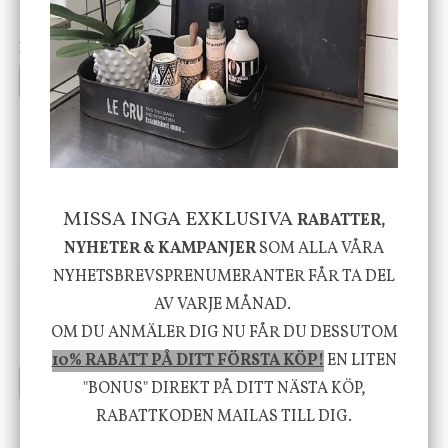
vit, Utomhus
199 kr
499 kr
INFO
KÖP
INFO
KÖP
-20%
MISSA INGA EXKLUSIVA
RABATTER,
NYHETER & KAMPANJER
SOM ALLA VÅRA
NYHETSBREVSPRENUMERANTER FÅR TA DEL
House Doctor
Nicolas Vahé
Skål, Hands marmor
Serveringsfat, Ostron,
AV VARJE MÅNAD.
Stengods
OM DU ANMÄLER DIG NU FÅR DU DESSUTOM
635 kr
415 kr
795 kr
10% RABATT PÅ DITT FÖRSTA KÖP!
EN LITEN
INFO
KÖP
INFO
KÖP
"BONUS" DIREKT PÅ DITT NÄSTA KÖP,
RABATTKODEN MAILAS TILL DIG.