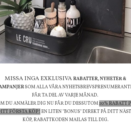
g
House Doctor
mpa Mushroom vit, Utomhus
Skål, Hands marmor
635 kr
795 kr
KÖP
INFO
KÖP
la känsla, upplevelse och välbefinnande för dig oc
rån naturen och dess färgpalett erbjuder vi omsorg
MISSA INGA EXKLUSIVA
RABATTER, NYHETER &
AMPANJER
SOM ALLA VÅRA NYHETSBREVSPRENUMERANT
m ökar trivsel i ditt hem och ger det lilla extra för
FÅR TA DEL AV VARJE MÅNAD.
välmående!
M DU ANMÄLER DIG NU FÅR DU DESSUTOM
10% RABATT 
ITT FÖRSTA KÖP!
EN LITEN "BONUS" DIREKT PÅ DITT NÄS
KÖP, RABATTKODEN MAILAS TILL DIG.