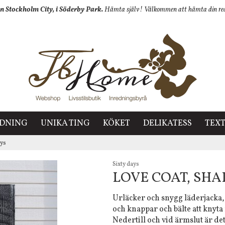
n Stockholm City, i Söderby Park.
Hämta själv! Välkommen att hämta din redan
EDNING
UNIKA TING
KÖKET
DELIKATESS
TEXT
ays
Sixty days
LOVE COAT, SHA
Urläcker och snygg läderjacka,
och knappar och bälte att knyta
Nedertill och vid ärmslut är det