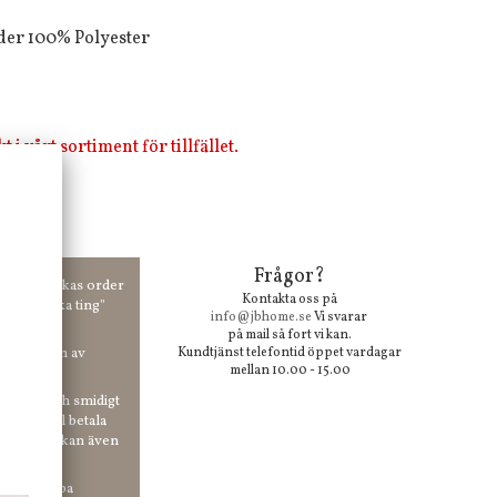
oder 100% Polyester
i vårt sortiment för tillfället.
Frågor?
00 kr skickas order
Kontakta oss på
 våra "unika ting"
info@jbhome.se
Vi svarar
på mail så fort vi kan.
vid anmälan av
Kundtjänst telefontid öppet vardagar
mellan 10.00 - 15.00
 enkelt och smidigt
r du vill betala
er. Och du kan även
tt ha snabba