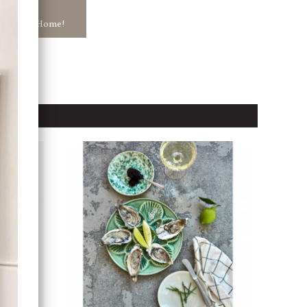
ar in hos Jb Home!