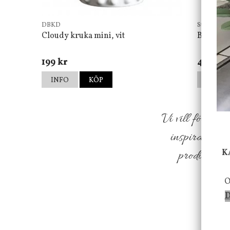
DBKD
Star Tradin
Cloudy kruka mini, vit
Bordsla
199 kr
499 kr
INFO
KÖP
INFO
Vi vill förmed
inspiration f
K
produkter so
O
D