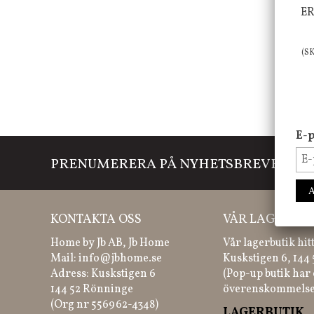
ER
(S
E-p
PRENUMERERA PÅ NYHETSBREVET
Mi
KONTAKTA OSS
VÅR LAGERBUT
Home by Jb AB, Jb Home
Vår lagerbutik hit
Mail:
info@jbhome.se
Kuskstigen 6, 144
Adress: Kuskstigen 6
(Pop-up butik har 
144 52 Rönninge
överenskommelse
(Org nr 556962-4348)
LAGERBUTIK