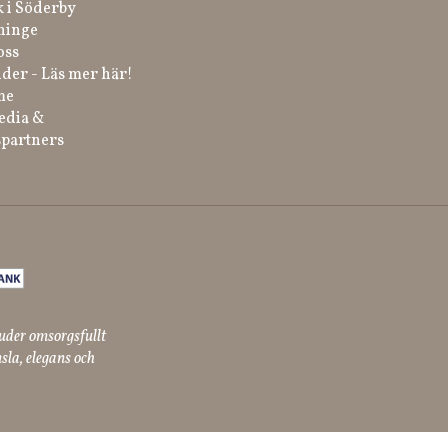
k i Söderby
ninge
oss
der - Läs mer här!
me
edia &
partners
uder omsorgsfullt
sla, elegans och