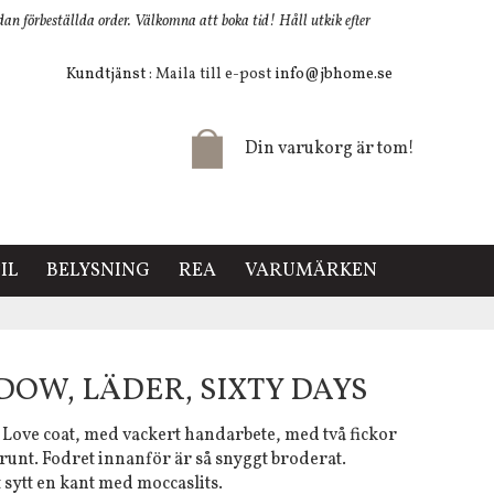
 förbeställda order. Välkomna att boka tid! Håll utkik efter
Kundtjänst
: Maila till e-post
info@jbhome.se
Din varukorg är tom!
IL
BELYSNING
REA
VARUMÄRKEN
DOW, LÄDER, SIXTY DAYS
 Love coat, med vackert handarbete, med två fickor
 runt. Fodret innanför är så snyggt broderat.
 sytt en kant med moccaslits.