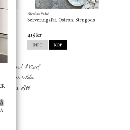
Nicolas Vahé
Serveringsfat, Ostron, Stengods
415 kr
INFO
KÖP
h ditt hem! Med
sfullt utvalda
ER
 att öka ditt
PÅ
TA