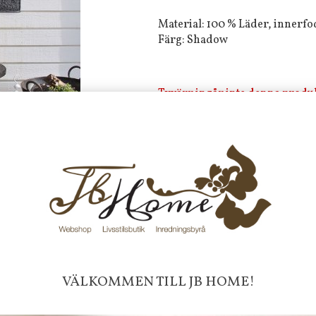
Material: 100 % Läder, innerf
Färg: Shadow
Tyvärr ingår inte denna produkt 
Till butikens startsida »
Sitemap »
Frakt 99 kr, handlar du över 20
fraktfritt. 100 kr - 400 kr i frakt för
produkter som skickas.
10 % rabatt på din första order 
nyhetsbrev, via pop-up ruta
Faktura 0 kr. Hos oss betalar du
med KLARNA CHECKOUT. Välj själv hu
VÄLKOMMEN TILL JB HOME!
mellan alla Klarnas betalningstjänst
välja PAYSON betalningstjänst.
Nöjda kunder och strävar efter a