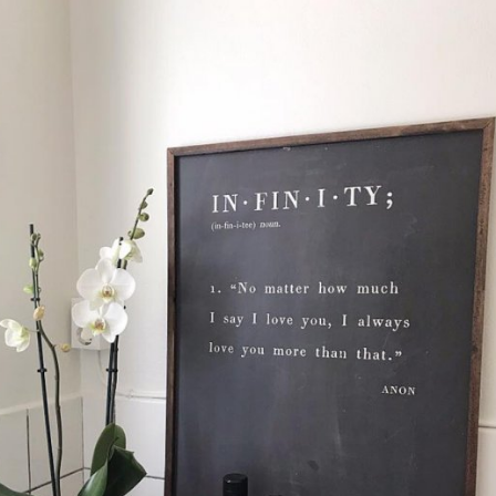
leveranser!
-ligt Tack för att just Du titt
LÄGG I ÖNSKELISTA
DU KANSKE OCKSÅ ÄR INTRESSERAD AV
-20%