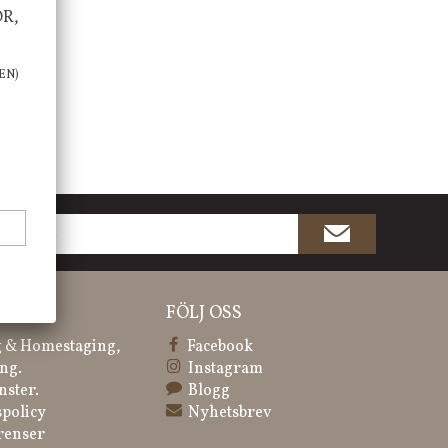
OR,
EN)
ATION
FÖLJ OSS
 & Homestaging,
Facebook
ng.
Instagram
nster.
Blogg
spolicy
Nyhetsbrev
renser