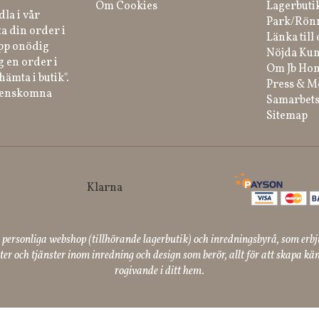
Om Cookies
Lagerbuti
la i vår
Park/Rön
a din order i
Länka till 
ipp onödig
Nöjda Kun
g en order i
Om Jb Ho
hämta i butik".
Press & M
renskomna
Samarbets
Sitemap
ersonliga webshop (tillhörande lagerbutik) och inredningsbyrå, som erbj
er och tjänster inom inredning och design som berör, allt för att skapa kän
rogivande i ditt hem.