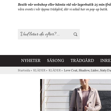
Besök vår webshop eller hämta vid vår lagerbutik 25 min ifrå
våra events i vår öppna trädgård, där vi också har en pop-up butik.
NYHETER
SÄSONG
TRÄDGÅRD
INR
Startsida
»
KLÄDER
»
KLÄDER
»
Love Coat, Shadow, Läder, Sixty D