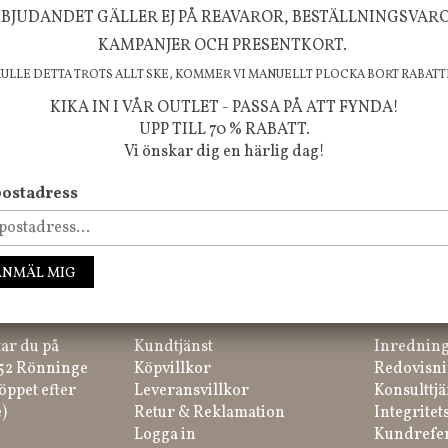
FÖLJ OSS PÅ INSTAGRAM @JBHOME
BJUDANDET GÄLLER EJ PÅ REAVAROR, BESTÄLLNINGSVAR
KAMPANJER OCH PRESENTKORT.
KULLE DETTA TROTS ALLT SKE, KOMMER VI MANUELLT PLOCKA BORT RABATT
KIKA IN I VÅR OUTLET - PASSA PÅ ATT FYNDA!
UPP TILL 70 % RABATT.
Vi önskar dig en härlig dag!
ostadress
ssa inte våra nyheter, kampanjer och roliga happenings!
ANMÄL MIG
IK
HANDLA
INFORM
tar du på
Kundtjänst
Inredning
 52 Rönninge
Köpvillkor
Redovisni
öppet efter
Leveransvillkor
Konsulttjä
)
Retur & Reklamation
Integritet
Logga in
Kundrefe