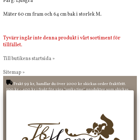
Färg: Ljusgrå
Mäter 60 cm fram och 64 cm bak i storlek M.
Tyvärr ingår inte denna produkt i vårt sortiment för
tillfället.
Till butikens startsida »
Sitemap »
Frakt 99 kr, handlar du över 2000 kr skickas order fraktfritt.
100 kr - 400 kr i frakt för våra "unika ting" produkter som skickas.
10 % rabatt på din första order vid anmälan av nyhetsbrev, via
pop-up ruta
Faktura 0 kr. Hos oss betalar du enkelt och smidigt med KLARNA
CHECKOUT. Välj själv hur du vill betala mellan alla Klarnas
betalningstjänster. Och du kan även välja PAYSON betalningstjänst.
Nöjda kunder och strävar efter att ha snabba leveranser!
-ligt Tack för att just Du tittar in hos Jb Home!