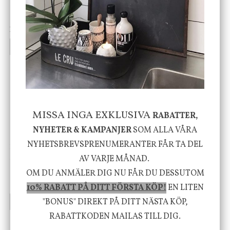
Cloudy kruka mini, vit
Bordslampa Mushroom
vit, Utomhus
199 kr
499 kr
INFO
KÖP
INFO
KÖP
-20%
MISSA INGA EXKLUSIVA
RABATTER,
NYHETER & KAMPANJER
SOM ALLA VÅRA
NYHETSBREVSPRENUMERANTER FÅR TA DEL
House Doctor
Nicolas Vahé
Skål, Hands marmor
Serveringsfat, Ostron,
AV VARJE MÅNAD.
Stengods
OM DU ANMÄLER DIG NU FÅR DU DESSUTOM
635 kr
415 kr
795 kr
10% RABATT PÅ DITT FÖRSTA KÖP!
EN LITEN
"BONUS" DIREKT PÅ DITT NÄSTA KÖP,
INFO
KÖP
INFO
KÖP
RABATTKODEN MAILAS TILL DIG.