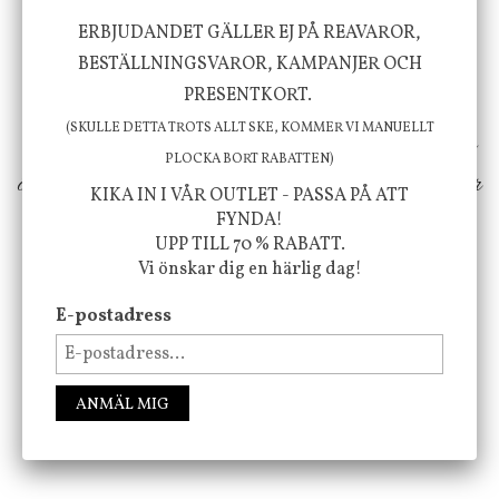
Vi vill förmedla känsla, upplevelse och
ERBJUDANDET GÄLLER EJ PÅ REAVAROR,
välbefinnande för dig och ditt hem! Med
BESTÄLLNINGSVAROR, KAMPANJER OCH
PRESENTKORT.
inspiration från naturen och dess färgpalett
(SKULLE DETTA TROTS ALLT SKE, KOMMER VI MANUELLT
erbjuder vi omsorgsfullt utvalda produkter som
PLOCKA BORT RABATTEN)
ökar trivsel i ditt hem och ger det lilla extra för
KIKA IN I VÅR OUTLET - PASSA PÅ ATT
att öka ditt välmående!
FYNDA!
UPP TILL 70 % RABATT.
Vi önskar dig en härlig dag!
E-postadress
FÖLJ OSS PÅ INSTAGRAM @JBHOME
ANMÄL MIG