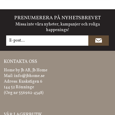
PRENUMERERA PÅ NYHETSBREVET
Missa inte våra nyheter, kampanjer och roliga
happenings!
KONTAKTA OSS
Home by Jb AB, Jb Home
Mail:
info@jbhome.se
Adress: Kuskstigen 6
144 52 Rönninge
(Org nr 556962-4348)
VÅR LAGERBUTIK